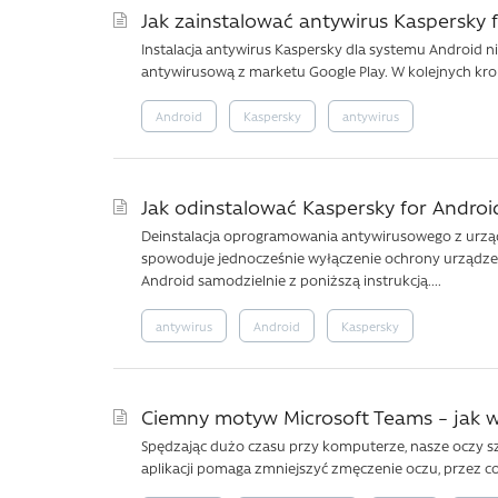
Jak zainstalować antywirus Kaspersky 
Instalacja antywirus Kaspersky dla systemu Android n
antywirusową z marketu Google Play. W kolejnych kr
Android
Kaspersky
antywirus
Jak odinstalować Kaspersky for Android
Deinstalacja oprogramowania antywirusowego z urządz
spowoduje jednocześnie wyłączenie ochrony urządzen
Android samodzielnie z poniższą instrukcją....
antywirus
Android
Kaspersky
Ciemny motyw Microsoft Teams – jak w
Spędzając dużo czasu przy komputerze, nasze oczy s
aplikacji pomaga zmniejszyć zmęczenie oczu, przez co