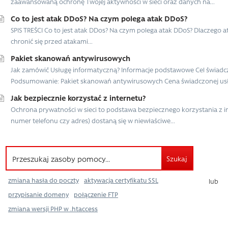
zaawansowaną ochronę Twojej aktywności w sieci oraz danych na...
Co to jest atak DDoS? Na czym polega atak DDoS?
SPIS TREŚCI Co to jest atak DDos? Na czym polega atak DDoS? Dlaczego
chronić się przed atakami...
Pakiet skanowań antywirusowych
Jak zamówić Usługę informatyczną? Informacje podstawowe Cel świadczon
Podsumowanie: Pakiet skanowań antywirusowych Cena świadczonej usłu
Jak bezpiecznie korzystać z internetu?
Ochrona prywatności w sieci to podstawa bezpiecznego korzystania z int
numer telefonu czy adres) dostaną się w niewłaściwe...
Szukaj
zmiana hasła do poczty
aktywacja certyfikatu SSL
lub
przypisanie domeny
połączenie FTP
zmiana wersji PHP w .htaccess