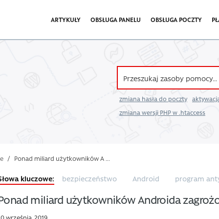
ARTYKUŁY
OBSŁUGA PANELU
OBSŁUGA POCZTY
PŁ
zmiana hasła do poczty
aktywacja
zmiana wersji PHP w .htaccess
we
/
Ponad miliard użytkowników A ...
bezpieczeństwo
Android
program ant
Ponad miliard użytkowników Androida zagroż
10 września, 2019