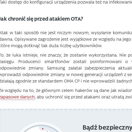
Taki dostęp do konfiguracji urządzenia pozwala też na infekowa
Jak chronić się przed atakiem OTA?
Atak w taki sposób nie jest niczym nowym, wysyłanie komunika
dawna. Opisywane zagrożenie jest wyjątkowe ze względu na jego s
które mogą dotknąć tak duża liczbę użytkowników.
To, że luka istnieje, nie znaczy, że zostanie wykorzystana. Nie
zasięgu. Producenci smartfonów zostali poinformowani o 
odpowiednie zmiany. Samsung załatał zabezpieczenia aktua
wprowadzi odpowiednie zmiany w nowej generacji urządzeń z seri
działają zgodnie ze standardem OMA CP i nie wprowadzili żadnyc
Ze względu na to, że głównym celem hakerów są dane jak wiadom
zapasowe danych
, aby uchronić się przed atakami oraz utratą z
Bądź bezpieczny 