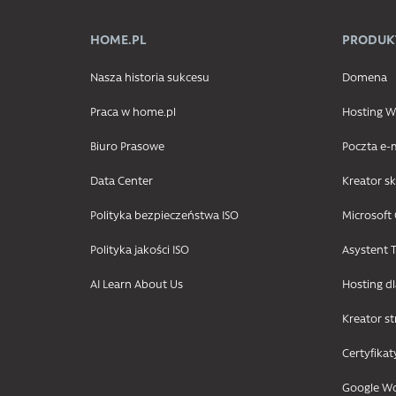
HOME.PL
PRODUK
Nasza historia sukcesu
Domena
Praca w home.pl
Hosting
Biuro Prasowe
Poczta e-
Data Center
Kreator s
Polityka bezpieczeństwa ISO
Microsoft 
Polityka jakości ISO
Asystent T
AI Learn About Us
Hosting d
Kreator s
Certyfikat
Google W