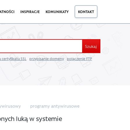
ATNOŚCI
INSPIRACJE
KOMUNIKATY
KONTAKT
Szukaj
 certyfikatu SSL
przypisanie domeny
połączenie FTP
ywirusowy
programy antywirusowe
onych luką w systemie