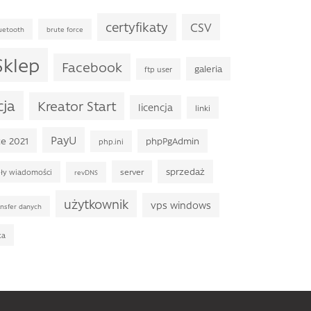
certyfikaty
CSV
uetooth
brute force
Sklep
Facebook
galeria
ftp user
cja
Kreator Start
licencja
linki
PayU
ce 2021
phpPgAdmin
php.ini
sprzedaż
server
uły wiadomości
revDNS
użytkownik
vps windows
ansfer danych
ka