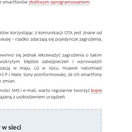
nie smartfonów
złośliwym oprogramowaniem
.
tów korzystając z komunikacji OTA jest znane od
kalę – rzadko zdarzają się pojedyncze zagrożenia,
 powinno się jednak lekceważyć zagrożenia o takim
wykrytym błędzie zabezpieczeń i wprowadzili
lizacją w maju, LG w lipcu, Huawei natomiast
i P i Mate. Sony poinformowało, że ich smartfony
h zmian.
ości SMS i e-mail, warto regularnie tworzyć
kopie
wiązaną z uszkodzeniem urządzeń.
w sieci