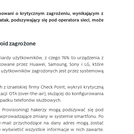
rmowani o krytycznym zagrożeniu, wynikającym z
tak, podszywający się pod operatora sieci, może
roid zagrożone
iliardy użytkowników, z czego 76% to urządzenia z
kowane przez Huawei, Samsung, Sony i LG, które
d użytkowników zagrożonych jest przez systemową
 izraelskiej firmy Check Point, wykryli krytyczną
ji OTA (over-the-air), służącej do konfigurowania
zypadku telefonów służbowych.
t Provisioning) hakerzy mogą podszywać się pod
wprowadzające zmiany w systemie smartfonu. Po
 e-mail przychodzące na dany adres mogą zostać
 wyświetlić wszystkie informacje w nich zawarte.