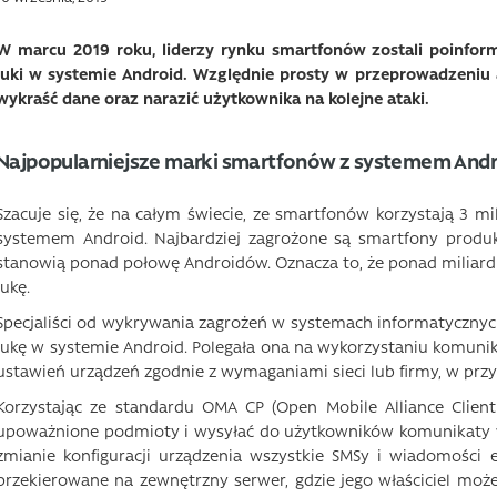
W marcu 2019 roku, liderzy rynku smartfonów zostali poinfo
luki w systemie Android. Względnie prosty w przeprowadzeniu a
wykraść dane oraz narazić użytkownika na kolejne ataki.
Najpopularniejsze marki smartfonów z systemem And
Szacuje się, że na całym świecie, ze smartfonów korzystają 3 m
systemem Android. Najbardziej zagrożone są smartfony produ
stanowią ponad połowę Androidów. Oznacza to, że ponad miliar
lukę.
Specjaliści od wykrywania zagrożeń w systemach informatycznych z
lukę w systemie Android. Polegała ona na wykorzystaniu komunikac
ustawień urządzeń zgodnie z wymaganiami sieci lub firmy, w pr
Korzystając ze standardu OMA CP (Open Mobile Alliance Clien
upoważnione podmioty i wysyłać do użytkowników komunikaty 
zmianie konfiguracji urządzenia wszystkie SMSy i wiadomości
przekierowane na zewnętrzny serwer, gdzie jego właściciel może