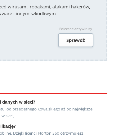
zed wirusami, robakami, atakami hakerów,
yware i innym szkodliwym
Polecane antywirusy
Sprawdź
 danych w sieci?
tu: od przeciętnego Kowalskiego aż po największe
 sieci,...
likację?
ilne. Dzięki licencji Norton 360 otrzymujesz