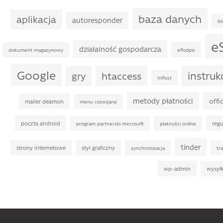
baza danych
aplikacja
autoresponder
bl
e
działalność gospodarcza
dokument magazynowy
ePodpis
Google
instruk
htaccess
gry
InPost
metody płatności
offi
mailer deamon
menu rozwijane
poczta android
reg
program partnerski microsoft
płatności online
tinder
strony internetowe
styl graficzny
synchronizacja
tr
wp-admin
wysył