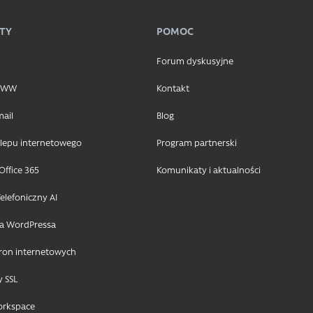
TY
POMOC
Forum dyskusyjne
 WWW
Kontakt
mail
Blog
klepu internetowego
Program partnerski
Office 365
Komunikaty i aktualności
elefoniczny AI
la WordPressa
tron internetowych
y SSL
orkspace