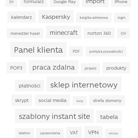
import
formularz
Google Play
iPhone
DV
Kaspersky
kalendarz
książka adresowa
login
minecraft
norton 360
menedżer haseł
OV
Panel klienta
PDF
polityka prywatności
praca zdalna
POP3
produkty
prawo
sklep internetowy
płatności
skrypt
social media
strefa domeny
Sony
szablony instant site
tabela
VPN
VAT
telefon
uprawnienia
wirusy