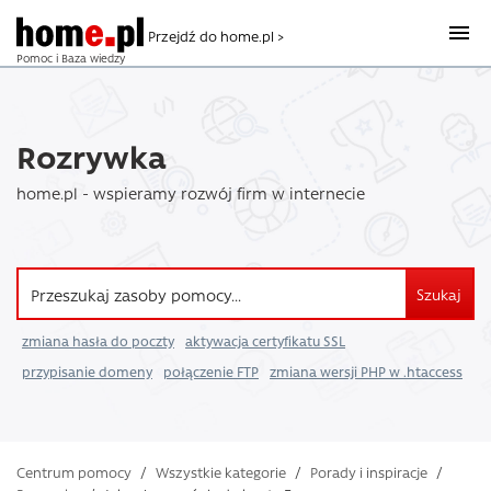
Przejdź do home.pl >
Pomoc i Baza wiedzy
Rozrywka
home.pl - wspieramy rozwój firm w internecie
Szukaj
zmiana hasła do poczty
aktywacja certyfikatu SSL
przypisanie domeny
połączenie FTP
zmiana wersji PHP w .htaccess
Centrum pomocy
/
Wszystkie kategorie
/
Porady i inspiracje
/