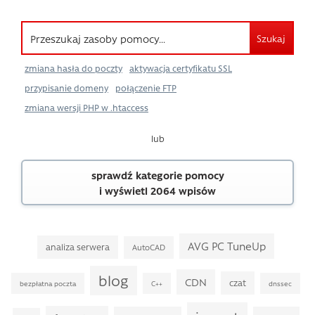
Szukaj
zmiana hasła do poczty
aktywacja certyfikatu SSL
przypisanie domeny
połączenie FTP
zmiana wersji PHP w .htaccess
lub
sprawdź kategorie pomocy
i wyświetl 2064 wpisów
AVG PC TuneUp
analiza serwera
AutoCAD
blog
CDN
czat
bezpłatna poczta
C++
dnssec