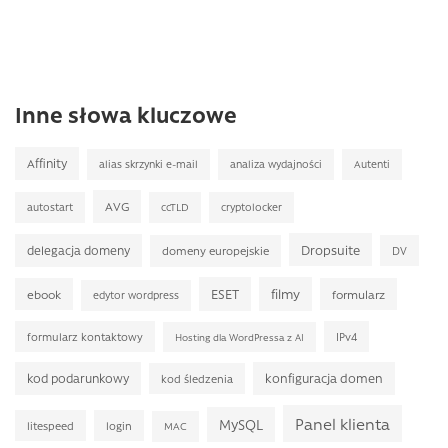
Inne słowa kluczowe
Affinity
alias skrzynki e-mail
analiza wydajności
Autenti
AVG
autostart
ccTLD
cryptolocker
Dropsuite
delegacja domeny
domeny europejskie
DV
ESET
filmy
ebook
formularz
edytor wordpress
formularz kontaktowy
IPv4
Hosting dla WordPressa z AI
kod podarunkowy
konfiguracja domen
kod śledzenia
Panel klienta
MySQL
litespeed
login
MAC