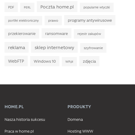
Poczta home.pl
PDF
PERL
popularne wtyczki
programy antywirusowe
prawo
portfel elektroniczny
ransomware
przekierowanie
rejestr zakupów
sklep internetowy
reklama
szyfrowanie
WebFTP
Windows 10
zdjęcia
WP.pl
HOME.PL
PRODUKTY
Nasza historia sukcesu
Domena
Praca w home.pl
Hosting WWW