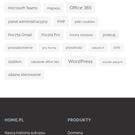
Office 365
Microsoft Teams
migracja
PHP
panel administracyjny
pliki cookies
Poczta Gmail
Poczta Pro
polecaj
Poczta Windows
powiadomienie
SVN
prywatność
pro forma
rekord A
WordPress
szablon
szkolenie office 365
wyciek danych
zdalne sterowanie
HOME.PL
PRODUKTY
Nasza historia sukcesu
Domena