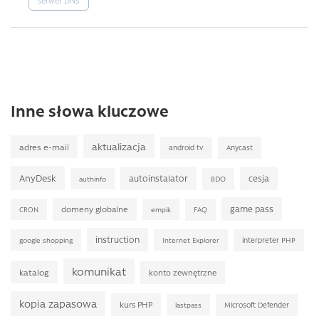
serwer DNS
Inne słowa kluczowe
aktualizacja
adres e-mail
android tv
Anycast
AnyDesk
autoinstalator
cesja
BDO
authinfo
game pass
domeny globalne
FAQ
CRON
empik
instruction
interpreter PHP
google shopping
Internet Explorer
komunikat
katalog
konto zewnętrzne
kopia zapasowa
kurs PHP
Microsoft Defender
lastpass