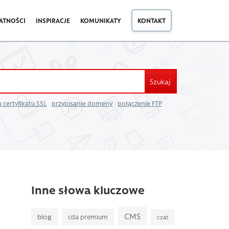
ATNOŚCI
INSPIRACJE
KOMUNIKATY
KONTAKT
Szukaj
 certyfikatu SSL
przypisanie domeny
połączenie FTP
Inne słowa kluczowe
CMS
blog
cda premium
czat