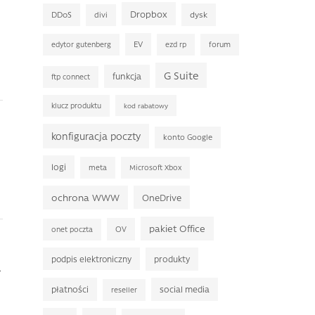
Dropbox
DDoS
dysk
divi
EV
edytor gutenberg
ezd rp
forum
G Suite
funkcja
ftp connect
klucz produktu
kod rabatowy
konfiguracja poczty
konto Google
logi
meta
Microsoft Xbox
ochrona WWW
OneDrive
pakiet Office
OV
onet poczta
podpis elektroniczny
produkty
.
płatności
social media
reseller