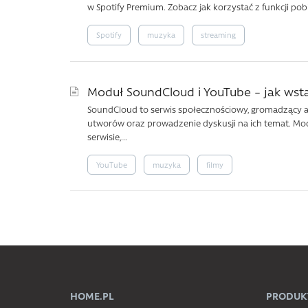
w Spotify Premium. Zobacz jak korzystać z funkcji pobi
Spotify
muzyka
streaming
Moduł SoundCloud i YouTube – jak wst
SoundCloud to serwis społecznościowy, gromadzący a
utworów oraz prowadzenie dyskusji na ich temat. Mo
serwisie,...
YouTube
muzyka
filmy
HOME.PL
PRODUK