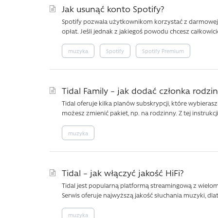
Jak usunąć konto Spotify?
Spotify pozwala użytkownikom korzystać z darmowej w
opłat. Jeśli jednak z jakiegoś powodu chcesz całkowicie
muzyka
Spotify
Spotify Premium
Tidal Family – jak dodać członka rodzin
Tidal oferuje kilka planów subskrypcji, które wybieras
możesz zmienić pakiet, np. na rodzinny. Z tej instrukcji
muzyka
Tidal – jak włączyć jakość HiFi?
Tidal jest popularną platformą streamingową z wielo
Serwis oferuje najwyższą jakość słuchania muzyki, dla
muzyka