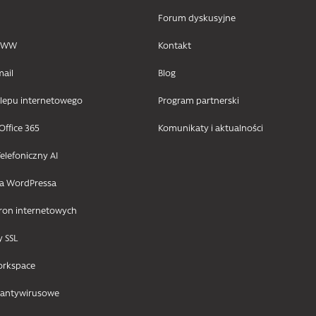
Forum dyskusyjne
 WWW
Kontakt
mail
Blog
klepu internetowego
Program partnerski
Office 365
Komunikaty i aktualności
elefoniczny AI
la WordPressa
tron internetowych
y SSL
orkspace
 antywirusowe