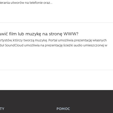
erania utworów na telefonie oraz...
awić film lub muzykę na stronę WWW?
rtystów, którzy tworzą muzykę. Portal umożliwia prezentację własnych
duł SoundCloud umożliwia na prezentację ścieżki audio umieszczonej w
TY
POMOC