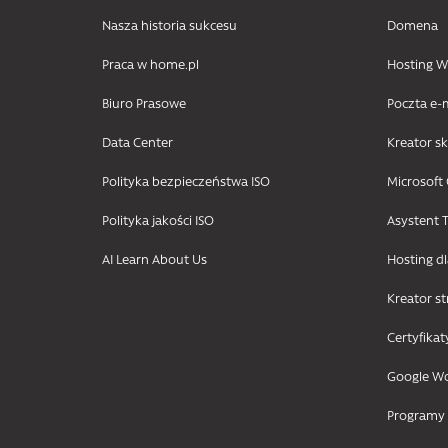
Nasza historia sukcesu
Domena
Praca w home.pl
Hosting
Biuro Prasowe
Poczta e-
Data Center
Kreator s
Polityka bezpieczeństwa ISO
Microsoft 
Polityka jakości ISO
Asystent T
AI Learn About Us
Hosting d
Kreator s
Certyfikat
Google W
Programy