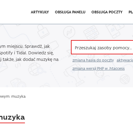
ARTYKUŁY
OBSŁUGA PANELU
OBSŁUGA POCZTY
PŁ
ym miejscu. Sprawdź, jak
otify i Tidal. Dowiedz się,
j także, jak dodać muzykę na
zmiana hasła do poczty
aktywacja
zmiana wersji PHP w .htaccess
zowym: muzyka
muzyka