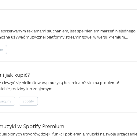
i nieprzerwanym reklamami słuchaniem, jest spełnieniem marzeń niejednego
można używać muzycznej platformy streamingowej w wersji Premium...
um
i jak kupić?
sz cieszyć się nielimitowaną muzyką bez reklam? Nie ma problemu!
siebie, rodziny lub znajomym...
wacyjny
Spotify
e muzyki w Spotify Premium
 ulubionych utworów, dzięki funkcji pobierania muzyki na swoje urządzeni