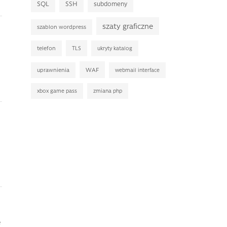
SQL
SSH
subdomeny
szaty graficzne
szablon wordpress
TLS
telefon
ukryty katalog
WAF
uprawnienia
webmail interface
xbox game pass
zmiana php
e