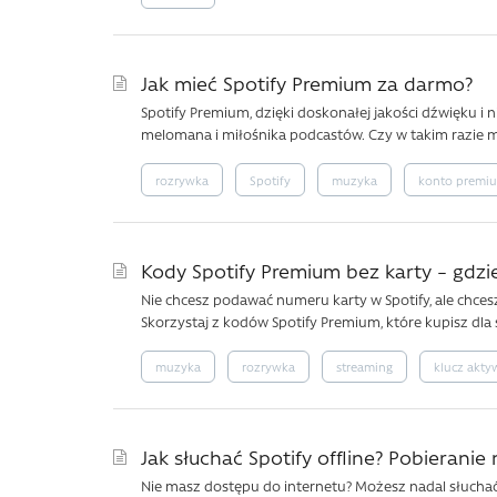
Jak mieć Spotify Premium za darmo?
Spotify Premium, dzięki doskonałej jakości dźwięku 
melomana i miłośnika podcastów. Czy w takim razie 
rozrywka
Spotify
muzyka
konto premi
Kody Spotify Premium bez karty – gdzie 
Nie chcesz podawać numeru karty w Spotify, ale chce
Skorzystaj z kodów Spotify Premium, które kupisz dla 
muzyka
rozrywka
streaming
klucz akty
Jak słuchać Spotify offline? Pobierani
Nie masz dostępu do internetu? Możesz nadal słuchać