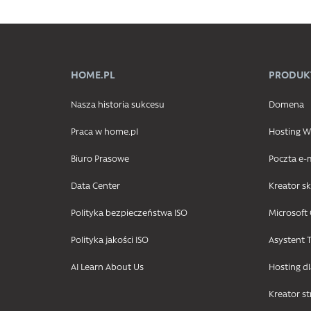
HOME.PL
PRODUK
Nasza historia sukcesu
Domena
Praca w home.pl
Hosting
Biuro Prasowe
Poczta e-
Data Center
Kreator s
Polityka bezpieczeństwa ISO
Microsoft 
Polityka jakości ISO
Asystent T
AI Learn About Us
Hosting d
Kreator s