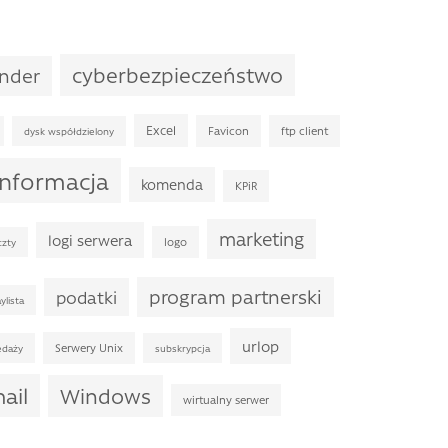
cyberbezpieczeństwo
ender
Excel
Favicon
ftp client
dysk współdzielony
informacja
komenda
KPiR
marketing
logi serwera
logo
czty
program partnerski
podatki
ylista
urlop
Serwery Unix
edaży
subskrypcja
ail
Windows
wirtualny serwer