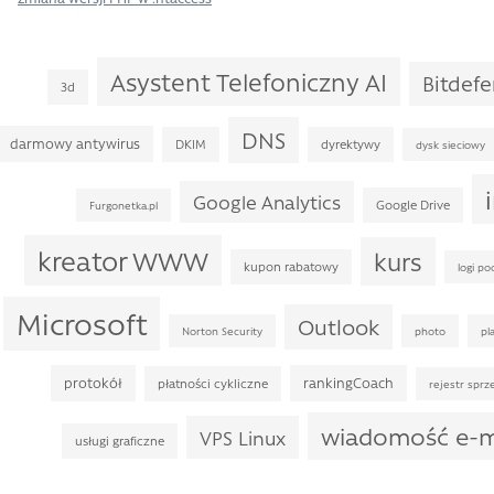
Asystent Telefoniczny AI
Bitdef
3d
DNS
darmowy antywirus
DKIM
dyrektywy
dysk sieciowy
Google Analytics
Google Drive
Furgonetka.pl
kreator WWW
kurs
kupon rabatowy
logi po
Microsoft
Outlook
Norton Security
photo
pla
protokół
rankingCoach
płatności cykliczne
rejestr sprz
wiadomość e-m
VPS Linux
usługi graficzne