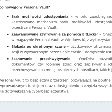
Co nowego w Personal Vault?
Brak możliwości udostępniania
– w celu zapobiegnięc
Zastosowano mechanizm braku możliwości udostępni
przestrzeni Personal Vault.
Zaawansowane szyfrowanie za pomocą BitLocker
– OneDr
w magazynie Personal Vault w Windows 10, z wykorzystani
Blokada po określonym czasie
– użytkownicy otrzymają 
sesji w wyznaczonym przez siebie czasie – domyślenie us
Skanowanie i przechwytywanie
– OneDrive pozwol
dokumentów czy robienie zdjęć oraz zapisywanie ic
przechowywane na mniej bezpiecznych nośnikach, takich j
Personal Vault to bezpieczna przestrzeń, pozwalająca na poufn
wprowadzanym funkcjom oraz udostępnieniu narzędzia wszys
się do zwiększania cyberbezpieczeństwa.