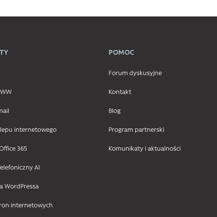
TY
POMOC
Forum dyskusyjne
 WWW
Kontakt
mail
Blog
klepu internetowego
Program partnerski
Office 365
Komunikaty i aktualności
elefoniczny AI
la WordPressa
tron internetowych