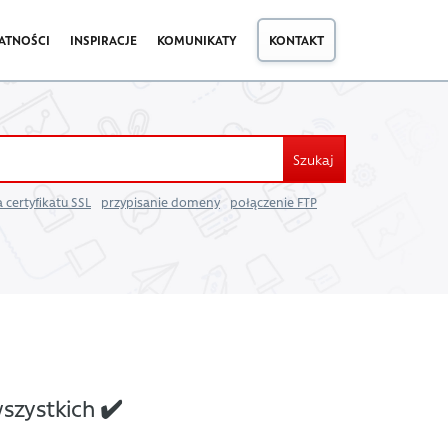
ATNOŚCI
INSPIRACJE
KOMUNIKATY
KONTAKT
Szukaj
 certyfikatu SSL
przypisanie domeny
połączenie FTP
szystkich ✔️