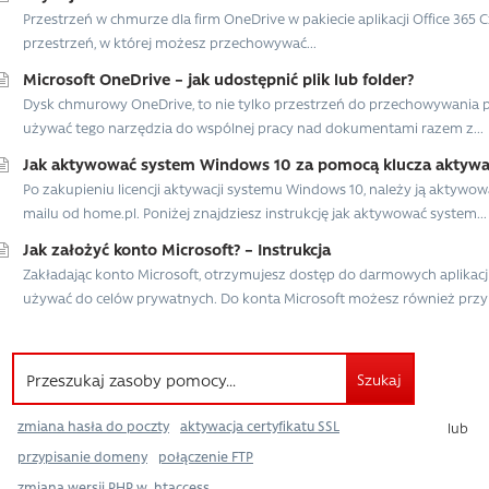
Przestrzeń w chmurze dla firm OneDrive w pakiecie aplikacji Office 36
przestrzeń, w której możesz przechowywać...
Microsoft OneDrive – jak udostępnić plik lub folder?
Dysk chmurowy OneDrive, to nie tylko przestrzeń do przechowywania pl
używać tego narzędzia do wspólnej pracy nad dokumentami razem z...
Jak aktywować system Windows 10 za pomocą klucza aktywa
Po zakupieniu licencji aktywacji systemu Windows 10, należy ją akty
mailu od home.pl. Poniżej znajdziesz instrukcję jak aktywować system...
Jak założyć konto Microsoft? – Instrukcja
Zakładając konto Microsoft, otrzymujesz dostęp do darmowych aplikacji
używać do celów prywatnych. Do konta Microsoft możesz również przyp
Szukaj
zmiana hasła do poczty
aktywacja certyfikatu SSL
lub
przypisanie domeny
połączenie FTP
zmiana wersji PHP w .htaccess