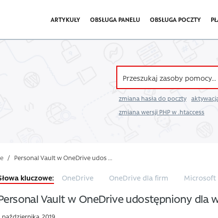
ARTYKUŁY
OBSŁUGA PANELU
OBSŁUGA POCZTY
PŁ
zmiana hasła do poczty
aktywacja
zmiana wersji PHP w .htaccess
we
/
Personal Vault w OneDrive udos ...
OneDrive
OneDrive dla firm
Microsoft
Personal Vault w OneDrive udostępniony dla w
1 października, 2019