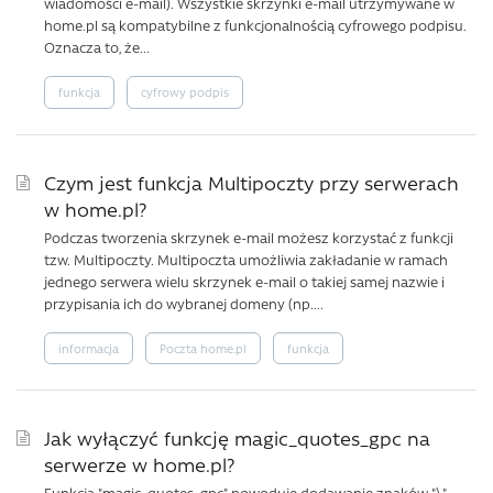
wiadomości e-mail). Wszystkie skrzynki e-mail utrzymywane w
home.pl są kompatybilne z funkcjonalnością cyfrowego podpisu.
Oznacza to, że...
funkcja
cyfrowy podpis
Czym jest funkcja Multipoczty przy serwerach
w home.pl?
Podczas tworzenia skrzynek e-mail możesz korzystać z funkcji
tzw. Multipoczty. Multipoczta umożliwia zakładanie w ramach
jednego serwera wielu skrzynek e-mail o takiej samej nazwie i
przypisania ich do wybranej domeny (np....
informacja
Poczta home.pl
funkcja
Jak wyłączyć funkcję magic_quotes_gpc na
serwerze w home.pl?
Funkcja "magic_quotes_gpc" powoduje dodawanie znaków "\"