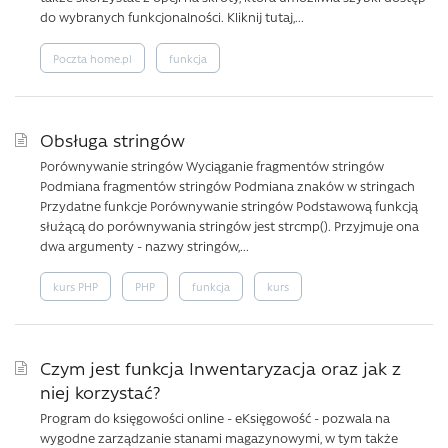
do wybranych funkcjonalności. Kliknij tutaj,...
Poczta home.pl
funkcja
Obsługa stringów
Porównywanie stringów Wyciąganie fragmentów stringów
Podmiana fragmentów stringów Podmiana znaków w stringach
Przydatne funkcje Porównywanie stringów Podstawową funkcją
służącą do porównywania stringów jest strcmp(). Przyjmuje ona
dwa argumenty - nazwy stringów,...
kurs PHP
PHP
funkcja
kurs
Czym jest funkcja Inwentaryzacja oraz jak z
niej korzystać?
Program do księgowości online - eKsięgowość - pozwala na
wygodne zarządzanie stanami magazynowymi, w tym także