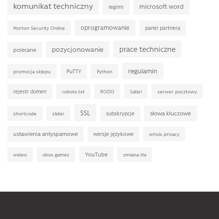
komunikat techniczny
microsoft word
legimi
oprogramowanie
panel partnera
Norton Security Online
prace techniczne
pozycjonowanie
polecane
regulamin
PuTTY
promocja sklepu
Python
rejestr domen
robots.txt
RODO
Safari
serwer pocztowy
SSL
słowa kluczowe
subskrypcje
shortcode
slider
ustawienia antyspamowe
wersje językowe
whois privacy
YouTube
wideo
xbox games
zmiana tła