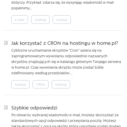
dotyczy. Przykład: zdarza się, że wysyłając wiadomość e-mail
popełnimy...
e-mail
hosting
funkcja
Jak korzystać z CRON na hostingu w home.pl?
Cykliczne uruchamianie skryptów "Cron" opiera się na
zaprogramowanym wywołaniu odpowiednio nazwanych
skryptów, znajdujących się w katalogu głównym Twojego serwera
w home.pl. Czas wywołania skryptu może zostać ściśle
zdefiniowany według przedziałów:...
funkcja
CRON
hosting
Szybkie odpowiedzi
Po otwarciu wybranej wiadomości e-mail, możesz skorzystać ze
standardowych opcji odpowiedzi i przesyłania poczty. Możesz
także skorzystać z opcji na skróty, która umożliwia szybki dostęp