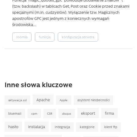
(tzw. backslash) w tablicach Get, Post oraz Cookie przed znakami
specjalnymi (m.in. cudzysłów). Wyłączenie tzw. Magicznych
apostrofów GPC jest jednym z koniecznych wymagań
środowiska...
Joomla
funkcja
konfiguracja serwera
Inne słowa kluczowe
Apache
asystent nieobecności
aktywacja ssl
Apple
eksport
firma
bluemail
CSR
cpm
disqus
hasło
instalacja
integracja
kategorie
klient ftp