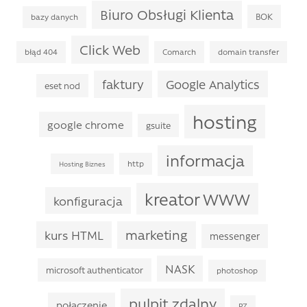
Biuro Obsługi Klienta
BOK
bazy danych
Click Web
błąd 404
Comarch
domain transfer
faktury
Google Analytics
eset nod
hosting
google chrome
gsuite
informacja
http
Hosting Biznes
kreator WWW
konfiguracja
marketing
kurs HTML
messenger
NASK
microsoft authenticator
photoshop
pulpit zdalny
połączenie
PZ