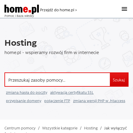
Przejdź do home.pl >
Pomoc i Baza wiedzy
Hosting
home.pl - wspieramy rozwój firm w internecie
Szukaj
zmiana hasła do poczty
aktywacja certyfikatu SSL
przypisanie domeny
połączenie FTP
zmiana wersji PHP w .htaccess
Centrum pomocy
/
Wszystkie kategorie
/
Hosting
/
Jak wyłączyć