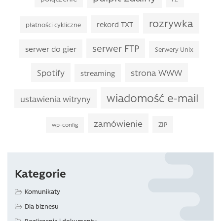
rozrywka
rekord TXT
płatności cykliczne
serwer FTP
serwer do gier
Serwery Unix
Spotify
strona WWW
streaming
wiadomość e-mail
ustawienia witryny
zamówienie
ZIP
wp-config
Kategorie
Komunikaty
Dla biznesu
Rozliczenia i dokumenty