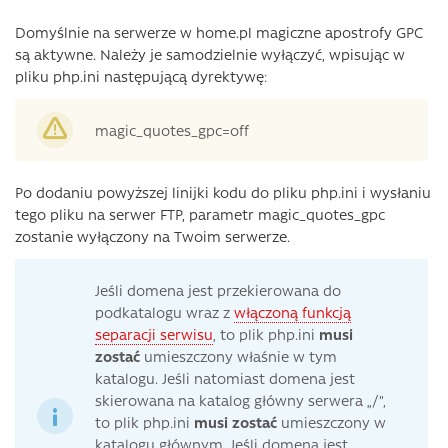
Domyślnie na serwerze w home.pl magiczne apostrofy GPC
są aktywne. Należy je samodzielnie wyłączyć, wpisując w
pliku php.ini następującą dyrektywę:
magic_quotes_gpc=off
Po dodaniu powyższej linijki kodu do pliku php.ini i wysłaniu
tego pliku na serwer FTP, parametr magic_quotes_gpc
zostanie wyłączony na Twoim serwerze.
Jeśli domena jest przekierowana do
podkatalogu wraz z
włączoną funkcją
separacji serwisu
, to plik php.ini
musi
zostać
umieszczony właśnie w tym
katalogu. Jeśli natomiast domena jest
skierowana na katalog główny serwera „/”,
to plik php.ini
musi zostać
umieszczony w
katalogu głównym. Jeśli domena jest