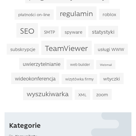
regulamin
roblox
płatności on-line
SEO
statystyki
SMTP
spyware
TeamViewer
subskrypcje
usługi WWW
uwierzytelnianie
web builder
Webmail
wideokonferencja
wtyczki
wizytówka firmy
wyszukiwarka
zoom
XML
Kategorie