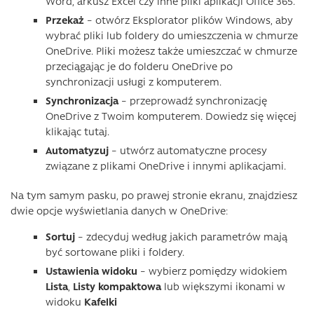
Word, arkusz Excel czy inne pliki aplikacji Office 365.
Przekaż
– otwórz Eksplorator plików Windows, aby
wybrać pliki lub foldery do umieszczenia w chmurze
OneDrive. Pliki możesz także umieszczać w chmurze
przeciągając je do folderu OneDrive po
synchronizacji usługi z komputerem.
Synchronizacja
– przeprowadź synchronizację
OneDrive z Twoim komputerem. Dowiedz się więcej
klikając tutaj.
Automatyzuj
– utwórz automatyczne procesy
związane z plikami OneDrive i innymi aplikacjami.
Na tym samym pasku, po prawej stronie ekranu, znajdziesz
dwie opcje wyświetlania danych w OneDrive:
Sortuj
– zdecyduj według jakich parametrów mają
być sortowane pliki i foldery.
Ustawienia
widoku
– wybierz pomiędzy widokiem
Lista
,
Listy kompaktowa
lub większymi ikonami w
widoku
Kafelki