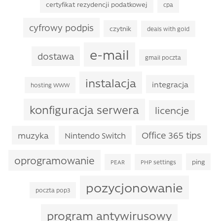
certyfikat rezydencji podatkowej
cpa
cyfrowy podpis
czytnik
deals with gold
e-mail
dostawa
gmail poczta
instalacja
integracja
hosting WWW
konfiguracja serwera
licencje
Office 365 tips
muzyka
Nintendo Switch
oprogramowanie
ping
PEAR
PHP settings
pozycjonowanie
poczta pop3
program antywirusowy