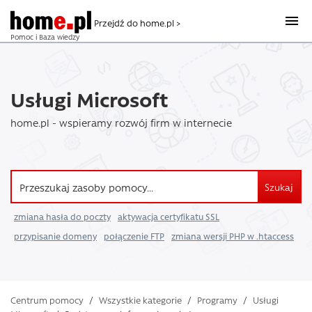
Przejdź do home.pl >
Pomoc i Baza wiedzy
Usługi Microsoft
home.pl - wspieramy rozwój firm w internecie
Szukaj
zmiana hasła do poczty
aktywacja certyfikatu SSL
przypisanie domeny
połączenie FTP
zmiana wersji PHP w .htaccess
Centrum pomocy
/
Wszystkie kategorie
/
Programy
/
Usługi