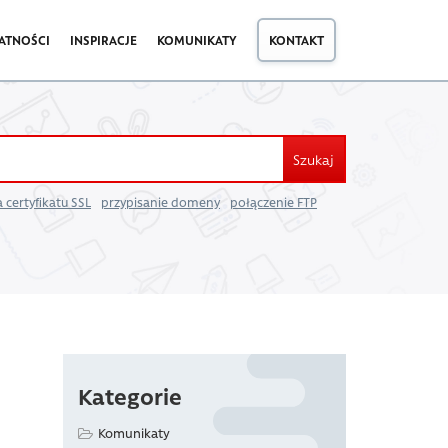
ATNOŚCI
INSPIRACJE
KOMUNIKATY
KONTAKT
Szukaj
 certyfikatu SSL
przypisanie domeny
połączenie FTP
Kategorie
Komunikaty