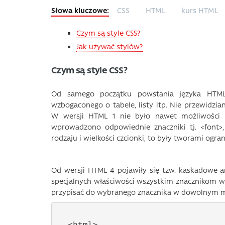
CSS
HTML
kurs HTML
Czym są style CSS?
Jak używać stylów?
Czym są style CSS?
Od samego początku powstania języka HTML 
wzbogaconego o tabele, listy itp. Nie przewidz
W wersji HTML 1 nie było nawet możliwości zm
wprowadzono odpowiednie znaczniki tj. <font>,
rodzaju i wielkości czcionki, to były tworami ogra
Od wersji HTML 4 pojawiły się tzw. kaskadowe a
specjalnych właściwości wszystkim znacznikom w
przypisać do wybranego znacznika w dowolnym 
<html>
