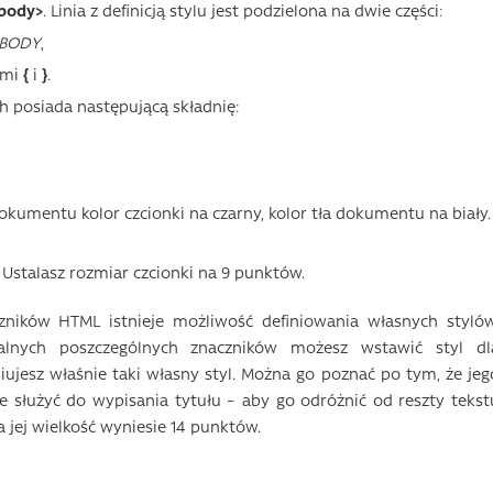
body>
. Linia z definicją stylu jest podzielona na dwie części:
BODY
,
ami
{
i
}
.
 posiada następującą składnię:
dokumentu kolor czcionki na czarny, kolor tła dokumentu na biały.
. Ustalasz rozmiar czcionki na 9 punktów.
zników HTML istnieje możliwość definiowania własnych stylów
balnych poszczególnych znaczników możesz wstawić styl dl
iniujesz właśnie taki własny styl. Można go poznać po tym, że jeg
e służyć do wypisania tytułu – aby go odróżnić od reszty tekst
a jej wielkość wyniesie 14 punktów.