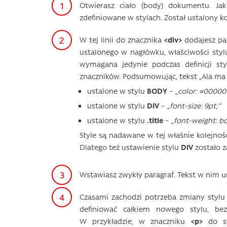
Otwierasz ciało (body) dokumentu. J
zdefiniowane w stylach. Został ustalony k
W tej linii do znacznika
<div>
dodajesz p
ustalonego w nagłówku, właściwości sty
wymagana jedynie podczas definicji st
znaczników. Podsumowując, tekst „Ala ma 
ustalone w stylu
BODY
–
„color: #000000
ustalone w stylu
DIV
–
„font-size: 9pt;”
ustalone w stylu
.title
–
„font-weight: bol
Style są nadawane w tej właśnie kolejnośc
Dlatego też ustawienie stylu
DIV
zostało z
Wstawiasz zwykły paragraf. Tekst w nim 
Czasami zachodzi potrzeba zmiany stylu
definiować całkiem nowego stylu, be
W przykładzie, w znaczniku
<p>
do s