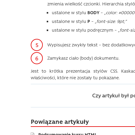
zmienia wielkość czcionki. Hierarchia styl
ustalone w stylu
BODY
–
„color: #000000
ustalone w stylu
P
–
„font-size: 9pt;”
ustalone w stylu podręcznym –
„font-si
Wypisujesz zwykły tekst – bez dodatkowyc
Zamykasz ciało (body) dokumentu.
Jest to krótka prezentacja stylów CSS. Kaska
właściwości, które nie zostały tu pokazane.
Czy artykuł był 
Powiązane artykuły
Podsumowanie kursu HTML