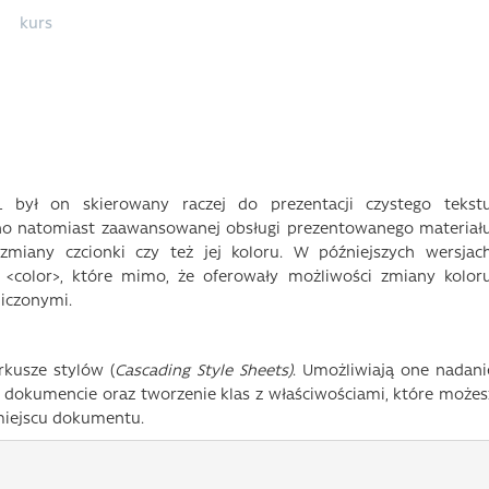
kurs
był on skierowany raczej do prezentacji czystego tekstu
iano natomiast zaawansowanej obsługi prezentowanego materiału
iany czcionki czy też jej koloru. W późniejszych wersjach
 <color>, które mimo, że oferowały możliwości zmiany koloru
niczonymi.
rkusze stylów (
Cascading Style Sheets)
. Umożliwiają one nadani
 dokumencie oraz tworzenie klas z właściwościami, które możes
miejscu dokumentu.