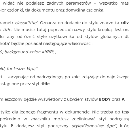
ak widać nie podajesz żadnych parametrów – wszystko mas
olor czcionki, tła dokumentu oraz domyślna czcionka.
arametr
class=”title”
.
Oznacza on dodanie do stylu znacznika
<div
lu
title
. Nie musisz tutaj poprzedzać nazwy stylu kropką. Jest on
ylu, aby odróżnić style użytkownika od stylów globalnych dl
kota” będzie posiadał następujące właściwości:
; background-color: #ffffff; „
d; font-size: 14pt;”
i – zaczynając od nadrzędnego, po kolei zdążając do najniższego
astąpione przez styl
.title
.
umieszczony będzie wyświetlony z użyciem stylów
BODY
oraz
P
.
 tylko dla jednego fragmentu w dokumencie. Nie trzeba do teg
zpośrednio w znaczniku możesz zdefiniować styl podręczny
tylu
P
dodajesz styl podręczny
style=”font-size: 8pt;”
, któr