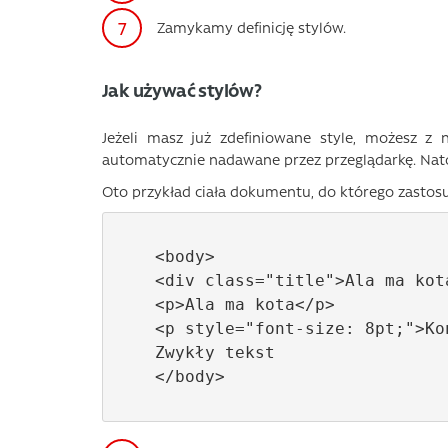
Zamykamy definicję stylów.
Jak używać stylów?
Jeżeli masz już zdefiniowane style, możesz z n
automatycznie nadawane przez przeglądarkę. Nato
Oto przykład ciała dokumentu, do którego zastosu
  <body> 

  <div class="title">Ala ma kota</div> 

  <p>Ala ma kota</p> 

  <p style="font-size: 8pt;">Koniec</p> 

  Zwykły tekst 

  </body>