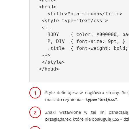
<head>

   <title>Moja strona</title>

 <style type="text/css">

 <!-- 

   BODY    { color: #000000; background-color: #ffffff; }

   P, DIV  { font-size: 9pt; }

   .title  { font-weight: bold; font-size: 14pt; }

 -->

 </style>

</head>
Style definiujesz w nagłówku strony. R
masz do czynienia –
type=”text/css”
.
Znaki wstawione w tej lini oznaczają
przeglądarek, które nie obsługują CSS – d