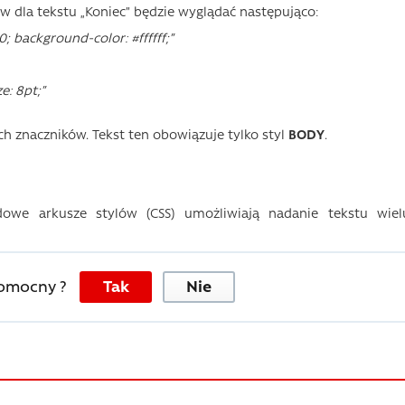
ów dla tekstu „Koniec” będzie wyglądać następująco:
; background-color: #ffffff;”
ze: 8pt;”
h znaczników. Tekst ten obowiązuje tylko styl
BODY
.
dowe arkusze stylów (CSS) umożliwiają nadanie tekstu wiel
pomocny ?
Tak
Nie