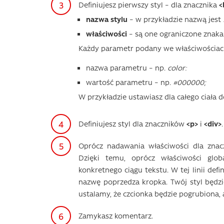
Definiujesz pierwszy styl – dla znacznika
<
nazwa stylu
– w przykładzie nazwą jest
właściwości
– są one ograniczone znak
Każdy parametr podany we właściwościach
nazwa parametru – np.
color:
wartość parametru – np.
#000000;
W przykładzie ustawiasz dla całego ciała 
Definiujesz styl dla znaczników
<p>
i
<div>
Oprócz nadawania właściwości dla znac
Dzięki temu, oprócz właściwości glo
konkretnego ciągu tekstu. W tej linii def
nazwę poprzedza kropka. Twój styl będzi
ustalamy, że czcionka będzie pogrubiona, 
Zamykasz komentarz.