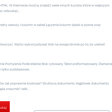
 HTML. W Internecie można znaleźć wiele innych kursów, które w większym
z odszukać,...
try wierszy i kolumn w tabeli Łączenie kolumn tabeli w pionie oraz
o utworzyć. Warto wykorzystywać linki na swojej stronie po to, by ułatwić
enie Pochylenie Podkreślenie Blok cytowany Tekst preformatowany Złamani
je tylko podstawowe...
ników Jak poprawnie kodować? Struktura dokumentu Nagłówek dokumentu
a znacznik? Jeśli...
ukaj