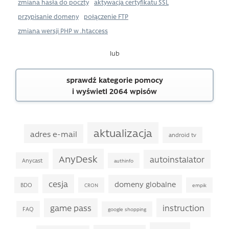
zmiana hasła do poczty
aktywacja certyfikatu SSL
przypisanie domeny
połączenie FTP
zmiana wersji PHP w .htaccess
lub
sprawdź kategorie pomocy
i wyświetl 2064 wpisów
aktualizacja
adres e-mail
android tv
AnyDesk
autoinstalator
Anycast
authinfo
cesja
domeny globalne
BDO
CRON
empik
game pass
instruction
FAQ
google shopping