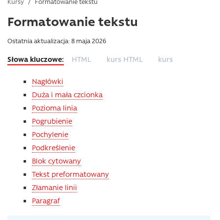
Kursy
/
Formatowanie tekstu
Formatowanie tekstu
Ostatnia aktualizacja: 8 maja 2026
HTML
kurs HTML
kurs
Nagłówki
Duża i mała czcionka
Pozioma linia
Pogrubienie
Pochylenie
Podkreślenie
Blok cytowany
Tekst preformatowany
Złamanie linii
Paragraf