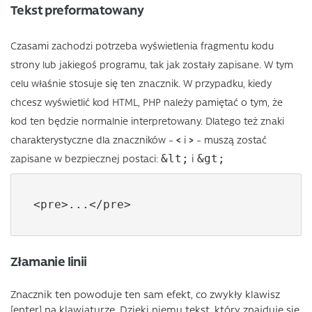
Tekst preformatowany
Czasami zachodzi potrzeba wyświetlenia fragmentu kodu
strony lub jakiegoś programu, tak jak zostały zapisane. W tym
celu właśnie stosuje się ten znacznik. W przypadku, kiedy
chcesz wyświetlić kod HTML, PHP należy pamiętać o tym, że
kod ten będzie normalnie interpretowany. Dlatego też znaki
charakterystyczne dla znaczników –
<
i
>
– muszą zostać
i
zapisane w bezpiecznej postaci:
&lt;
&gt;
<pre>...</pre>
Złamanie linii
Znacznik ten powoduje ten sam efekt, co zwykły klawisz
[enter] na klawiaturze. Dzięki niemu tekst, który znajduje się