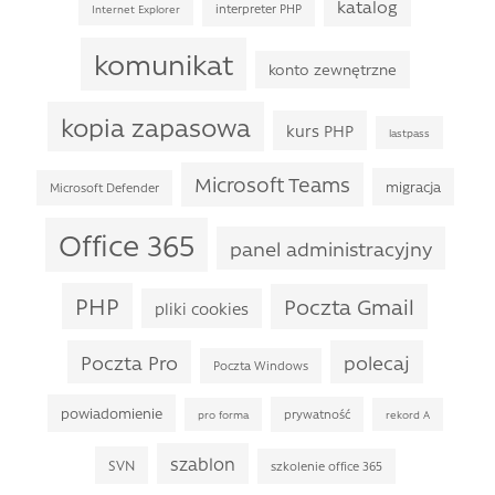
katalog
interpreter PHP
Internet Explorer
komunikat
konto zewnętrzne
kopia zapasowa
kurs PHP
lastpass
Microsoft Teams
migracja
Microsoft Defender
Office 365
panel administracyjny
PHP
Poczta Gmail
pliki cookies
Poczta Pro
polecaj
Poczta Windows
powiadomienie
prywatność
pro forma
rekord A
szablon
SVN
szkolenie office 365