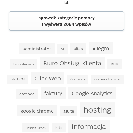
lub
sprawdź kategorie pomocy
i wyświetl 2064 wpisów
Allegro
administrator
alias
AI
Biuro Obsługi Klienta
BOK
bazy danych
Click Web
błąd 404
Comarch
domain transfer
faktury
Google Analytics
eset nod
hosting
google chrome
gsuite
informacja
http
Hosting Biznes