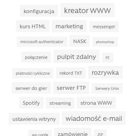
kreator WWW
konfiguracja
marketing
kurs HTML
messenger
NASK
microsoft authenticator
photoshop
pulpit zdalny
połączenie
PZ
rozrywka
rekord TXT
płatności cykliczne
serwer FTP
serwer do gier
Serwery Unix
Spotify
strona WWW
streaming
wiadomość e-mail
ustawienia witryny
zamówienie
ZIP
wp-config