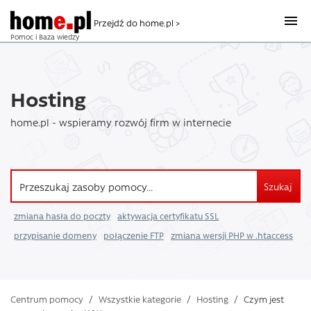
Przejdź do home.pl >
Pomoc i Baza wiedzy
Hosting
home.pl - wspieramy rozwój firm w internecie
Szukaj
zmiana hasła do poczty
aktywacja certyfikatu SSL
przypisanie domeny
połączenie FTP
zmiana wersji PHP w .htaccess
Centrum pomocy
/
Wszystkie kategorie
/
Hosting
/
Czym jest