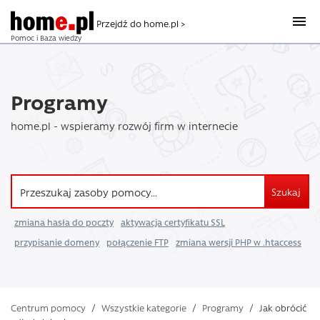
Przejdź do home.pl >
Pomoc i Baza wiedzy
Programy
home.pl - wspieramy rozwój firm w internecie
Szukaj
zmiana hasła do poczty
aktywacja certyfikatu SSL
przypisanie domeny
połączenie FTP
zmiana wersji PHP w .htaccess
Centrum pomocy
/
Wszystkie kategorie
/
Programy
/
Jak obrócić