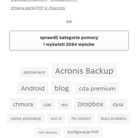
zmiana wersji PHP w .htaccess
lub
sprawdź kategorie pomocy
i wyświetl 2064 wpisów
Acronis Backup
abonament
blog
Android
cda premium
Dropbox
chmura
dysk
czat
divi
edytor gutenberg
ezd rp
ftp connect
klucz produktu
konfiguracja PHP
kod rabatowy