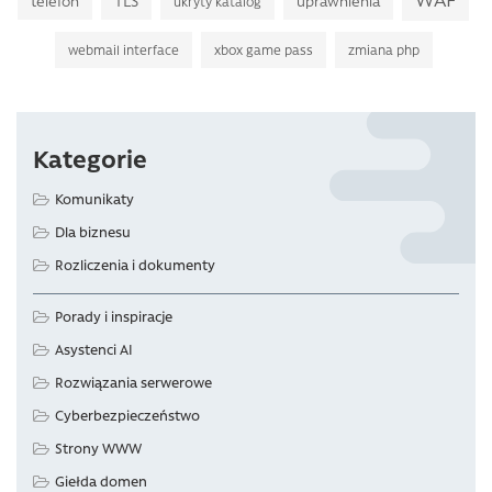
TLS
telefon
uprawnienia
ukryty katalog
webmail interface
xbox game pass
zmiana php
Kategorie
Komunikaty
Dla biznesu
Rozliczenia i dokumenty
Porady i inspiracje
Asystenci AI
Rozwiązania serwerowe
Cyberbezpieczeństwo
Strony WWW
Giełda domen