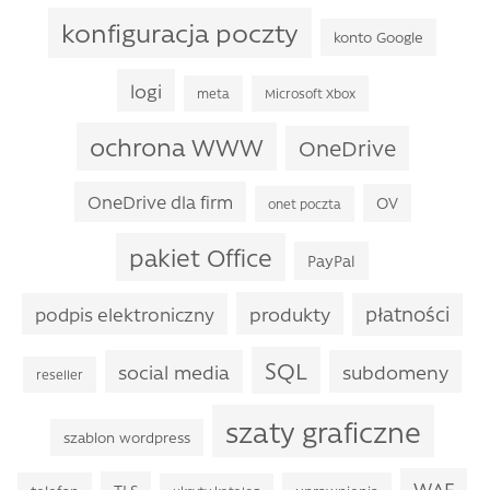
konfiguracja poczty
konto Google
logi
meta
Microsoft Xbox
ochrona WWW
OneDrive
OneDrive dla firm
OV
onet poczta
pakiet Office
PayPal
produkty
płatności
podpis elektroniczny
SQL
social media
subdomeny
reseller
szaty graficzne
szablon wordpress
WAF