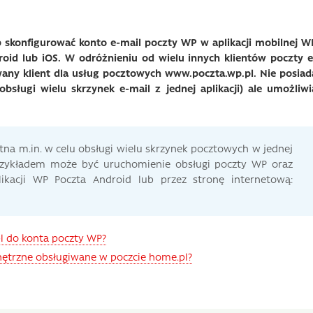
b skonfigurować konto e-mail poczty WP w aplikacji mobilnej W
oid lub iOS. W odróżnieniu od wielu innych klientów poczty e
wany klient dla usług pocztowych www.poczta.wp.pl. Nie posiad
obsługi wielu skrzynek e-mail z jednej aplikacji) ale umożliwi
tna m.in. w celu obsługi wielu skrzynek pocztowych w jednej
 Przykładem może być uruchomienie obsługi poczty WP oraz
ikacji WP Poczta Android lub przez stronę internetową:
l do konta poczty WP?
nętrzne obsługiwane w poczcie home.pl?