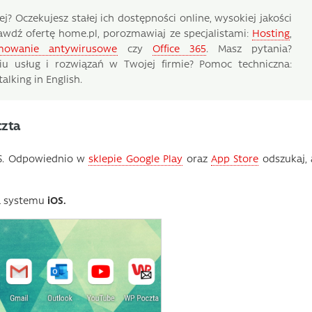
j? Oczekujesz stałej ich dostępności online, wysokiej jakości
awdź ofertę home.pl, porozmawiaj ze specjalistami:
Hosting
,
mowanie antywirusowe
czy
Office 365
. Masz pytania?
iu usług i rozwiązań w Twojej firmie? Pomoc techniczna:
alking in English.
czta
OS. Odpowiednio w
sklepie Google Play
oraz
App Store
odszukaj, 
a systemu
iOS.