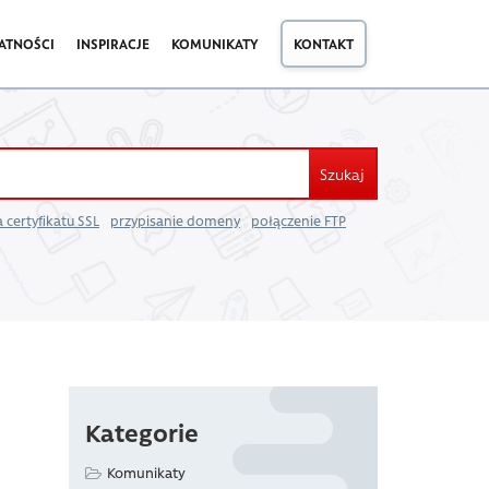
ATNOŚCI
INSPIRACJE
KOMUNIKATY
KONTAKT
Szukaj
 certyfikatu SSL
przypisanie domeny
połączenie FTP
Kategorie
Komunikaty