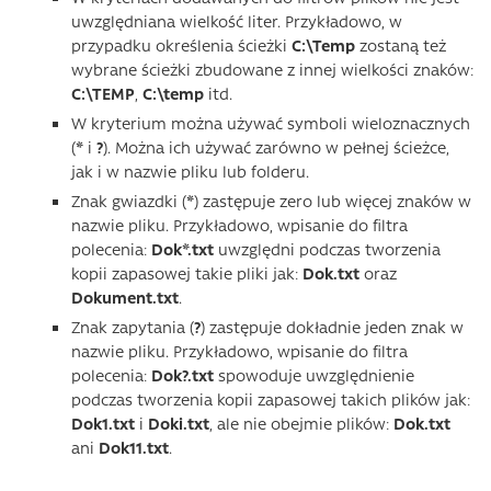
uwzględniana wielkość liter. Przykładowo, w
przypadku określenia ścieżki
C:\Temp
zostaną też
wybrane ścieżki zbudowane z innej wielkości znaków:
C:\TEMP
,
C:\temp
itd.
W kryterium można używać symboli wieloznacznych
(
*
i
?
). Można ich używać zarówno w pełnej ścieżce,
jak i w nazwie pliku lub folderu.
Znak gwiazdki (
*
) zastępuje zero lub więcej znaków w
nazwie pliku. Przykładowo, wpisanie do filtra
polecenia:
Dok*.txt
uwzględni podczas tworzenia
kopii zapasowej takie pliki jak:
Dok.txt
oraz
Dokument.txt
.
Znak zapytania (
?
) zastępuje dokładnie jeden znak w
nazwie pliku. Przykładowo, wpisanie do filtra
polecenia:
Dok?.txt
spowoduje uwzględnienie
podczas tworzenia kopii zapasowej takich plików jak:
Dok1.txt
i
Doki.txt
, ale nie obejmie plików:
Dok.txt
ani
Dok11.txt
.