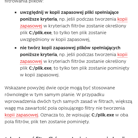
filtrowania plików:
uwzględnij w kopii zapasowej pliki spełniające
poniższe kryteria
, np. jeśli podczas tworzenia
kopii
zapasowej
w kryteriach filtrów zostanie określony
plik
C:/plik.exe
, to tylko ten plik zostanie
uwzględniony w kopii zapasowej,
nie twórz kopii zapasowej plików spełniających
poniższe kryteria
, np. jeśli podczas tworzenia
kopii
zapasowej
w kryteriach filtrów zostanie określony
plik
C:/plik.exe
, to tylko ten plik zostanie pominięty
w kopii zapasowej.
Wskazane powyżej dwie opcje mogą być stosowane
równolegle w tym samym planie. W przypadku
wprowadzenia dwóch tych samych zasad w filtrach, większą
wagę ma zawartość pola opisującego filtry nie tworzenia
kopii zapasowej
. Oznacza to, że wpisując
C:/plik.exe
w oba
pola filtrów, plik ten zostanie pominięty.