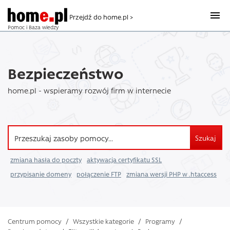
Przejdź do home.pl >
Pomoc i Baza wiedzy
Bezpieczeństwo
home.pl - wspieramy rozwój firm w internecie
Szukaj
zmiana hasła do poczty
aktywacja certyfikatu SSL
przypisanie domeny
połączenie FTP
zmiana wersji PHP w .htaccess
Centrum pomocy
/
Wszystkie kategorie
/
Programy
/