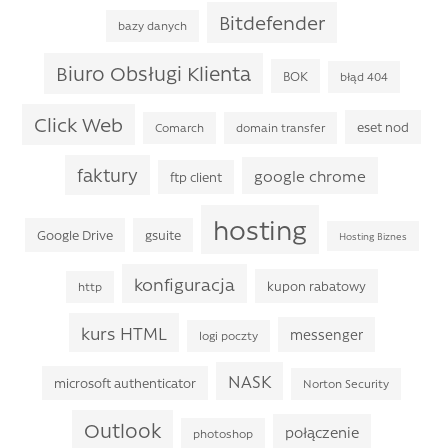
Bitdefender
bazy danych
Biuro Obsługi Klienta
BOK
błąd 404
Click Web
eset nod
Comarch
domain transfer
faktury
google chrome
ftp client
hosting
Google Drive
gsuite
Hosting Biznes
konfiguracja
kupon rabatowy
http
kurs HTML
messenger
logi poczty
NASK
microsoft authenticator
Norton Security
Outlook
połączenie
photoshop