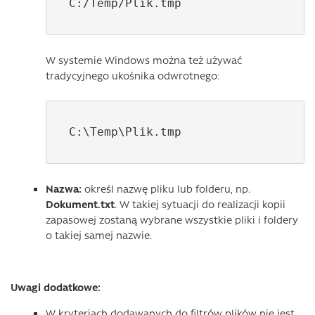
C:/Temp/Plik.tmp
W systemie Windows można też używać
tradycyjnego ukośnika odwrotnego:
C:\Temp\Plik.tmp
Nazwa:
określ nazwę pliku lub folderu, np.
Dokument.txt
. W takiej sytuacji do realizacji kopii
zapasowej zostaną wybrane wszystkie pliki i foldery
o takiej samej nazwie.
Uwagi dodatkowe:
W kryteriach dodawanych do filtrów plików nie jest