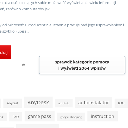
e dla osób ceniących sobie możliwość wyświetlania wielu informacji
eń, zarówno komputerów jak i...
y od Microsoftu. Producent nieustannie pracuje nad jego usprawnianiem i
e szybko kupisz...
ukaj
sprawdź kategorie pomocy
lub
i wyświetl 2064 wpisów
AnyDesk
autoinstalator
Anycast
BDO
authinfo
game pass
instruction
FAQ
pik
google shopping