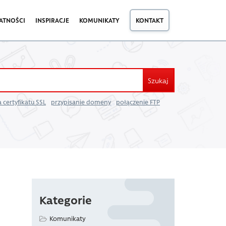
ATNOŚCI
INSPIRACJE
KOMUNIKATY
KONTAKT
Szukaj
 certyfikatu SSL
przypisanie domeny
połączenie FTP
Kategorie
Komunikaty