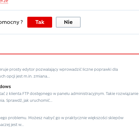
erze
pomocny ?
Tak
Nie
ruje prosty edytor pozwalający wprowadzić liczne poprawki dla
h opcji jest m.in. zmiana...
ndows
ć z klienta FTP dostępnego w panelu administracyjnym. Takie rozwiązanie
. Sprawdź, jak uruchomić...
adnego problemu. Możesz nabyć go w praktycznie większości sklepów
zej jest w...