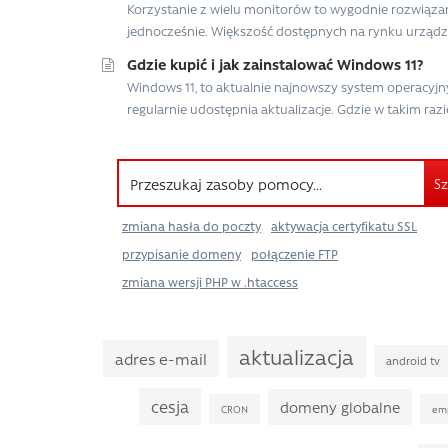
Korzystanie z wielu monitorów to wygodnie rozwiązani
jednocześnie. Większość dostępnych na rynku urządz
Gdzie kupić i jak zainstalować Windows 11?
Windows 11, to aktualnie najnowszy system operacyjn
regularnie udostępnia aktualizacje. Gdzie w takim razi
Sz
zmiana hasła do poczty
aktywacja certyfikatu SSL
przypisanie domeny
połączenie FTP
zmiana wersji PHP w .htaccess
aktualizacja
adres e-mail
android tv
cesja
domeny globalne
CRON
em