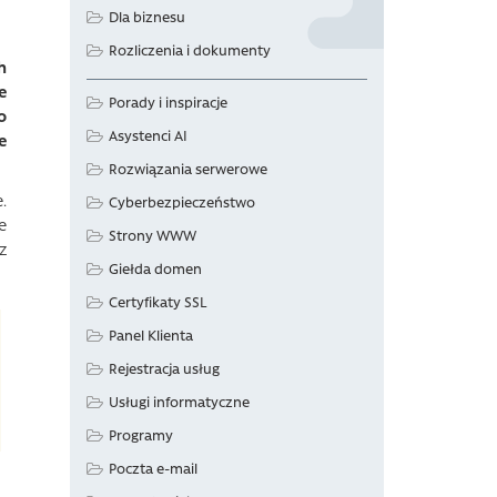
Dla biznesu
Rozliczenia i dokumenty
h
e
Porady i inspiracje
o
Asystenci AI
e
Rozwiązania serwerowe
.
Cyberbezpieczeństwo
e
Strony WWW
z
Giełda domen
Certyfikaty SSL
Panel Klienta
Rejestracja usług
Usługi informatyczne
Programy
Poczta e-mail