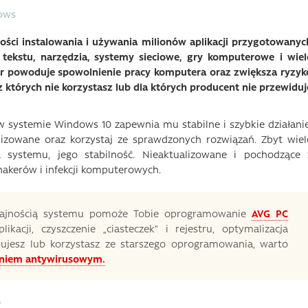
ows
ści instalowania i używania milionów aplikacji przygotowanyc
 tekstu, narzędzia, systemy sieciowe, gry komputerowe i wiel
ar powoduje spowolnienie pracy komputera oraz zwiększa ryzyk
, z których nie korzystasz lub dla których producent nie przewiduj
w systemie Windows 10 zapewnia mu stabilne i szybkie działanie
lizowane oraz korzystaj ze sprawdzonych rozwiązań. Zbyt wiel
 systemu, jego stabilność. Nieaktualizowane i pochodzące 
 hakerów i infekcji komputerowych.
ydajnością systemu pomoże Tobie oprogramowanie
AVG PC
ikacji, czyszczenie „ciasteczek” i rejestru, optymalizacja
talujesz lub korzystasz ze starszego oprogramowania, warto
niem antywirusowym.