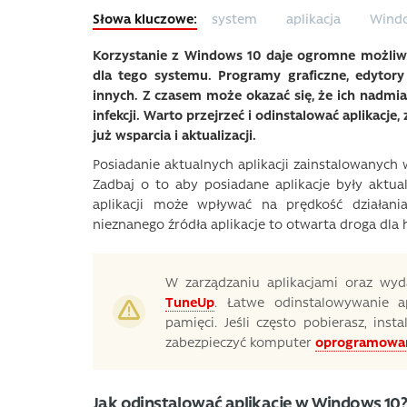
system
aplikacja
Wind
Korzystanie z Windows 10 daje ogromne możliwo
dla tego systemu. Programy graficzne, edytory
innych. Z czasem może okazać się, że ich nadmi
infekcji. Warto przejrzeć i odinstalować aplikacje
już wsparcia i aktualizacji.
Posiadanie aktualnych aplikacji zainstalowanych 
Zadbaj o to aby posiadane aplikacje były aktua
aplikacji może wpływać na prędkość działania
nieznanego źródła aplikacje to otwarta droga dla
W zarządzaniu aplikacjami oraz w
TuneUp
. Łatwe odinstalowywanie apl
pamięci. Jeśli często pobierasz, ins
zabezpieczyć komputer
oprogramowa
Jak odinstalować aplikacje w Windows 10?