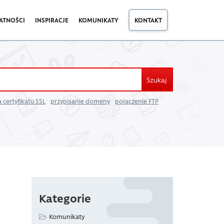
ATNOŚCI
INSPIRACJE
KOMUNIKATY
KONTAKT
Szukaj
 certyfikatu SSL
przypisanie domeny
połączenie FTP
Kategorie
Komunikaty