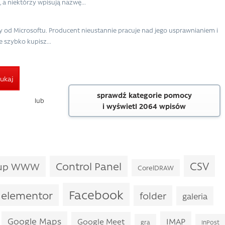
 a niektórzy wpisują nazwę...
y od Microsoftu. Producent nieustannie pracuje nad jego usprawnianiem i
e szybko kupisz...
ukaj
sprawdź kategorie pomocy
lub
i wyświetl 2064 wpisów
CSV
Control Panel
kup WWW
CorelDRAW
Facebook
elementor
folder
galeria
Google Maps
IMAP
Google Meet
gra
InPost