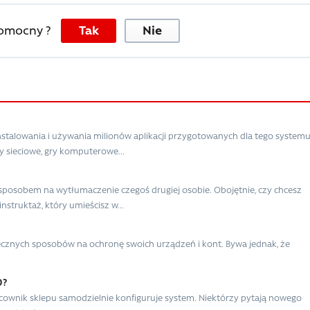
pomocny ?
Tak
Nie
stalowania i używania milionów aplikacji przygotowanych dla tego systemu
y sieciowe, gry komputerowe...
posobem na wytłumaczenie czegoś drugiej osobie. Obojętnie, czy chcesz
nstruktaż, który umieścisz w...
zpiecznych sposobów na ochronę swoich urządzeń i kont. Bywa jednak, że
0?
cownik sklepu samodzielnie konfiguruje system. Niektórzy pytają nowego