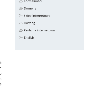
Formalności
Domeny
Sklep internetowy
Hosting
Reklama internetowa
English
ć
h
o
o
e