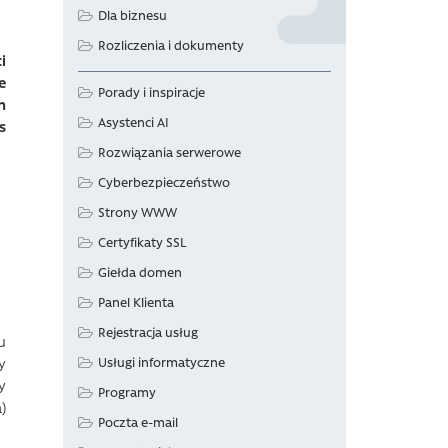
Dla biznesu
Rozliczenia i dokumenty
i
e
Porady i inspiracje
h
Asystenci AI
s
Rozwiązania serwerowe
Cyberbezpieczeństwo
Strony WWW
Certyfikaty SSL
Giełda domen
Panel Klienta
Rejestracja usług
u
y
Usługi informatyczne
y
Programy
)
Poczta e-mail