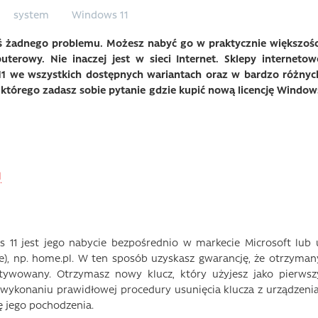
system
Windows 11
ziś żadnego problemu. Możesz nabyć go w praktycznie większośc
terowy. Nie inaczej jest w sieci Internet. Sklepy internetow
 11 we wszystkich dostępnych wariantach oraz w bardzo różnyc
którego zadasz sobie pytanie gdzie kupić nową licencję Window
l
 11 jest jego nabycie bezpośrednio w markecie Microsoft lub 
e), np. home.pl. W ten sposób uzyskasz gwarancję, że otrzyman
aktywowany. Otrzymasz nowy klucz, który użyjesz jako pierwsz
wykonaniu prawidłowej procedury usunięcia klucza z urządzenia
 jego pochodzenia.