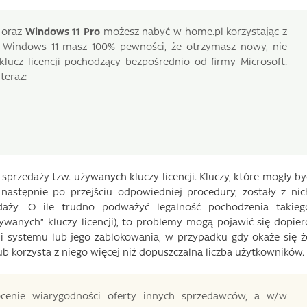
oraz
Windows 11 Pro
możesz nabyć w home.pl korzystając z
s Windows 11 masz 100% pewności, że otrzymasz nowy, nie
lucz licencji pochodzący bezpośrednio od firmy Microsoft.
teraz:
w sprzedaży tzw. używanych kluczy licencji. Kluczy, które mogły by
astępnie po przejściu odpowiedniej procedury, zostały z nic
aży. O ile trudno podważyć legalność pochodzenia takieg
anych” kluczy licencji), to problemy mogą pojawić się dopier
cji systemu lub jego zablokowania, w przypadku gdy okaże się ż
ub korzysta z niego więcej niż dopuszczalna liczba użytkowników.
cenie wiarygodności oferty innych sprzedawców, a w/w