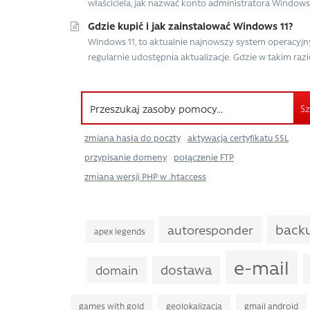
właściciela, jak nazwać konto administratora Windows,
Gdzie kupić i jak zainstalować Windows 11?
Windows 11, to aktualnie najnowszy system operacyjn
regularnie udostępnia aktualizacje. Gdzie w takim razi
Sz
zmiana hasła do poczty
aktywacja certyfikatu SSL
przypisanie domeny
połączenie FTP
zmiana wersji PHP w .htaccess
bac
autoresponder
apex legends
e-mail
dostawa
domain
games with gold
geolokalizacja
gmail android