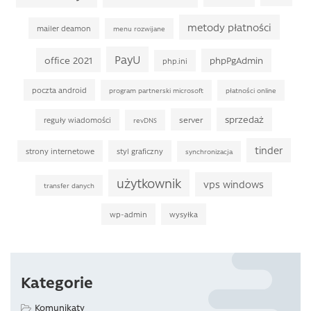
metody płatności
mailer deamon
menu rozwijane
PayU
office 2021
phpPgAdmin
php.ini
poczta android
program partnerski microsoft
płatności online
sprzedaż
server
reguły wiadomości
revDNS
tinder
strony internetowe
styl graficzny
synchronizacja
użytkownik
vps windows
transfer danych
wp-admin
wysyłka
Kategorie
Komunikaty