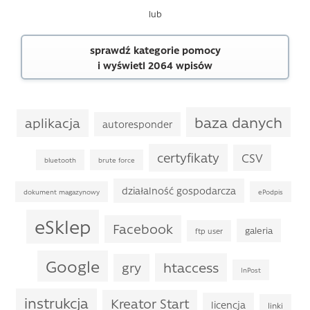
lub
sprawdź kategorie pomocy
i wyświetl 2064 wpisów
baza danych
aplikacja
autoresponder
certyfikaty
CSV
bluetooth
brute force
działalność gospodarcza
dokument magazynowy
ePodpis
eSklep
Facebook
galeria
ftp user
Google
htaccess
gry
InPost
instrukcja
Kreator Start
licencja
linki