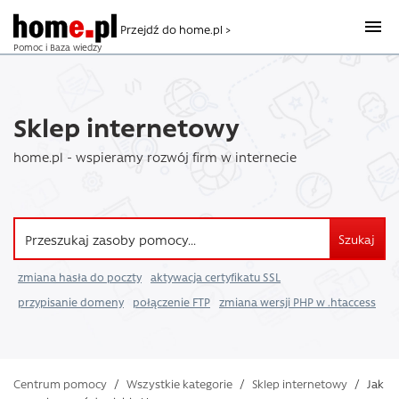
Przejdź do home.pl >
Pomoc i Baza wiedzy
Sklep internetowy
home.pl - wspieramy rozwój firm w internecie
Szukaj
zmiana hasła do poczty
aktywacja certyfikatu SSL
przypisanie domeny
połączenie FTP
zmiana wersji PHP w .htaccess
Centrum pomocy
/
Wszystkie kategorie
/
Sklep internetowy
/
Jak