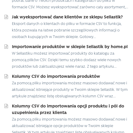
pobrać dane o Twoich produktach i kategoriach do pliku w
formacie CSV. Możesz wyeksportować zarówno cały asortyment,...
Jak wyeksportować dane klientów ze sklepu Sellastik?
Eksport danych o klientach do pliku w formacie CSV to funkcja,
która pozwala na łatwe pobranie szczegółowych informacji o
osobach kupujących w Twoim sklepie. Gotowy...
Importowanie produktów w sklepie Sellastik by home.pl
W Sellastiku możesz importować produkty do katalogu za
pomocą plików CSV. Dzięki temu szybko dodasz wiele nowych
produktów lub zaktualizujesz wiele naraz. Z tego artykułu...
Kolumny CSV do importowania produktów
Za pomocą pliku importowania możesz masowo dodawać nowe i
aktualizować istniejące produkty w Twoim sklepie Sellastik. W tym
artykule znajdziesz listę obsługiwanych kolumn CSV wraz...
Kolumny CSV do importowania opcji produktu i pól do
uzupełnienia przez klienta
Za pomocą pliku importowania możesz masowo dodawać nowe i
aktualizować istniejące opcje produktów w Twoim sklepie
Sellastik. W tym artykule znajdziesz listę obsługiwanych kolumn