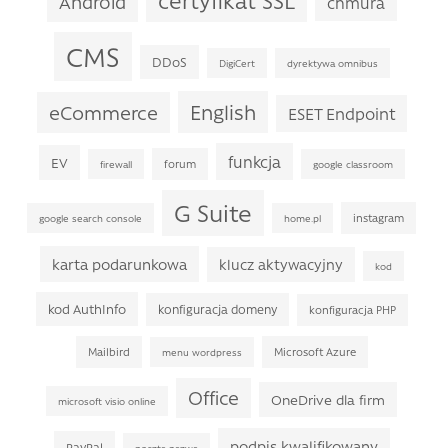
Android
chmura
CMS
DDoS
DigiCert
dyrektywa omnibus
English
eCommerce
ESET Endpoint
funkcja
EV
forum
firewall
google classroom
G Suite
instagram
google search console
home.pl
karta podarunkowa
klucz aktywacyjny
kod
kod AuthInfo
konfiguracja domeny
konfiguracja PHP
Mailbird
Microsoft Azure
menu wordpress
Office
OneDrive dla firm
microsoft visio online
podpis kwalifikowany
PayPal
poczta nazwa