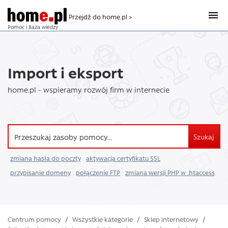
Przejdź do home.pl >
Pomoc i Baza wiedzy
Import i eksport
home.pl - wspieramy rozwój firm w internecie
Szukaj
zmiana hasła do poczty
aktywacja certyfikatu SSL
przypisanie domeny
połączenie FTP
zmiana wersji PHP w .htaccess
Centrum pomocy
/
Wszystkie kategorie
/
Sklep internetowy
/