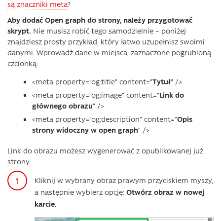
są znaczniki meta
?
Aby dodać Open graph do strony, należy przygotować
skrypt.
Nie musisz robić tego samodzielnie – poniżej
znajdziesz prosty przykład, który łatwo uzupełnisz swoimi
danymi. Wprowadź dane w miejsca, zaznaczone pogrubioną
czcionką:
<meta property=”og:title” content=”
Tytuł
” />
<meta property=”og:image” content=”
Link do
głównego obrazu
” />
<meta property=”og:description” content=”
Opis
strony widoczny w open graph
” />
Link do obrazu możesz wygenerować z opublikowanej już
strony.
Kliknij w wybrany obraz prawym przyciskiem myszy,
a następnie wybierz opcję:
Otwórz obraz w nowej
karcie
.