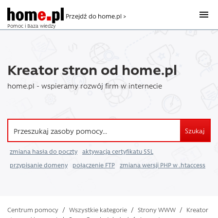
Przejdź do home.pl >
Pomoc i Baza wiedzy
Kreator stron od home.pl
home.pl - wspieramy rozwój firm w internecie
Szukaj
zmiana hasła do poczty
aktywacja certyfikatu SSL
przypisanie domeny
połączenie FTP
zmiana wersji PHP w .htaccess
Centrum pomocy
/
Wszystkie kategorie
/
Strony WWW
/
Kreator