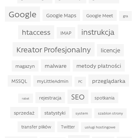
Google
Google Maps
Google Meet
gra
instrukcja
htaccess
IMAP
Kreator Profesjonalny
licencje
malware
metody płatności
magazyn
przeglądarka
MSSQL
myLittleAdmin
PC
SEO
rejestracja
spotkania
rabat
sprzedaż
statystyki
system
szablon strony
transfer plików
Twitter
usługi hostingowe