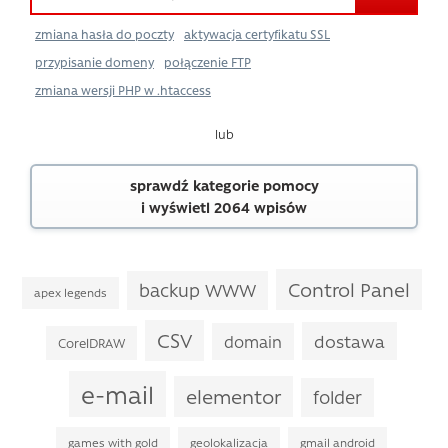
zmiana hasła do poczty
aktywacja certyfikatu SSL
przypisanie domeny
połączenie FTP
zmiana wersji PHP w .htaccess
lub
sprawdź kategorie pomocy
i wyświetl 2064 wpisów
Control Panel
backup WWW
apex legends
CSV
dostawa
domain
CorelDRAW
e-mail
elementor
folder
games with gold
geolokalizacja
gmail android