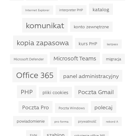
katalog
interpreter PHP
Internet Explorer
komunikat
konto zewnętrzne
kopia zapasowa
kurs PHP
lastpass
Microsoft Teams
migracja
Microsoft Defender
Office 365
panel administracyjny
PHP
Poczta Gmail
pliki cookies
Poczta Pro
polecaj
Poczta Windows
powiadomienie
prywatność
pro forma
rekord A
szablon
SVN
szkolenie office 365