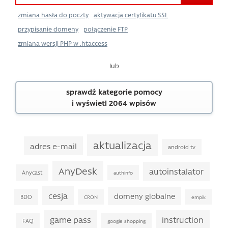
zmiana hasła do poczty
aktywacja certyfikatu SSL
przypisanie domeny
połączenie FTP
zmiana wersji PHP w .htaccess
lub
sprawdź kategorie pomocy
i wyświetl 2064 wpisów
aktualizacja
adres e-mail
android tv
AnyDesk
autoinstalator
Anycast
authinfo
cesja
domeny globalne
BDO
CRON
empik
game pass
instruction
FAQ
google shopping