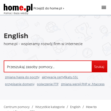
Przejdź do home.pl >
Pomoc i Baza wiedzy
English
home.pl - wspieramy rozwój firm w internecie
Szukaj
zmiana hasła do poczty
aktywacja certyfikatu SSL
przypisanie domeny
połączenie FTP
zmiana wersji PHP w .htaccess
Centrum pomocy
/
Wszystkie kategorie
/
English
/
How to