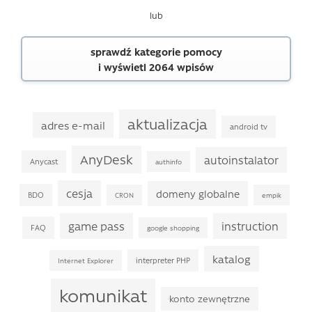
lub
sprawdź kategorie pomocy
i wyświetl 2064 wpisów
aktualizacja
adres e-mail
android tv
AnyDesk
autoinstalator
Anycast
authinfo
cesja
domeny globalne
BDO
CRON
empik
game pass
instruction
FAQ
google shopping
katalog
interpreter PHP
Internet Explorer
komunikat
konto zewnętrzne