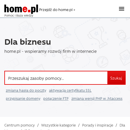
Przejdź do home.pl >
Pomoc i Baza wiedzy
Dla biznesu
home.pl - wspieramy rozwój firm w internecie
Szukaj
zmiana hasła do poczty
aktywacja certyfikatu SSL
przypisanie domeny
połączenie FTP
zmiana wersji PHP w .htaccess
Centrum pomocy
/
Wszystkie kategorie
/
Porady i inspiracje
/
Dla