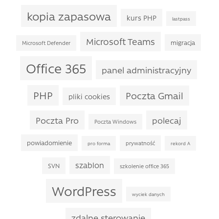
kopia zapasowa
kurs PHP
lastpass
Microsoft Teams
migracja
Microsoft Defender
Office 365
panel administracyjny
PHP
Poczta Gmail
pliki cookies
Poczta Pro
polecaj
Poczta Windows
powiadomienie
prywatność
pro forma
rekord A
szablon
SVN
szkolenie office 365
WordPress
wyciek danych
zdalne sterowanie