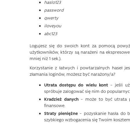
haslo123
password
qwerty
iloveyou
abc123
Logujesz się do swoich kont za pomocą powyżs
użytkowników, którzy są narażeni na ekspresowe
mniej niż 1 sek.).
Korzystanie z łatwych i powtarzalnych haseł jes
złamania loginów, możesz być narażony/a?
Utrata dostępu do wielu kont
– jeśli u
spróbuje zalogować się nim do popularnych 
Kradzież danych
– może to być utrata pl
finansowe.
Straty pieniężne
– pozyskanie hasła do 
szybkiego wzbogacenia się Twoim kosztem