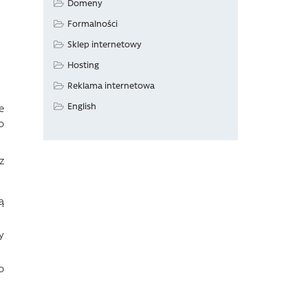
Domeny
Formalności
Sklep internetowy
Hosting
Reklama internetowa
English
e
o
z
ą
y
o