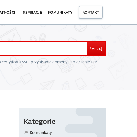
ATNOŚCI
INSPIRACJE
KOMUNIKATY
KONTAKT
Szukaj
 certyfikatu SSL
przypisanie domeny
połączenie FTP
Kategorie
Komunikaty