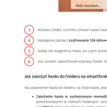
Wybierz folder, na który chcesz nadać hasło
Następnie zaznacz
szyfrowanie 128-bitow
Nadaj lub wygeneruj hasło, po czym potwie
Aby system zaszyfrował wybrany folder, kl
Jak założyć hasło do folderu na smartfon
Na ustawienie hasła do folderu na Androidzie, jes
Założenie hasła w systemowym menedże
posortowanymi w różnych folderach i prz
lub
Więcej
. Opcji, na której Ci zależy, szu