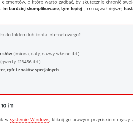
h elementów, o które warto zadbać, by skutecznie chronić swoj
e.
Im bardziej skomplikowane, tym lepiej
i, co najważniejsze,
hasł
ło do folderu lub konta internetowego?
h słów
(imiona, daty, nazwy własne itd.)
(qwerty, 123456 itd.)
ter, cyfr i znaków specjalnych
0 i 11
lik w
systemie Windows
, kliknij go prawym przyciskiem myszy, 