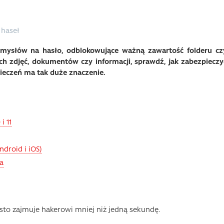
haseł
mysłów na hasło, odblokowujące ważną zawartość folderu cz
ych zdjęć, dokumentów czy informacji, sprawdź, jak zabezpieczy
pieczeń ma tak duże znaczenie.
i 11
ndroid i iOS)
a
sto zajmuje hakerowi mniej niż jedną sekundę.