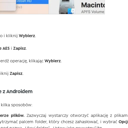
 i kliknij
Wybierz
.
e AES
i
Zapisz
.
rdź operację, klikając
Wybierz
.
iknij
Zapisz
.
ie z Androidem
t kilka sposobów:
rze plików.
Zazwyczaj wystarczy otworzyć aplikację z plikami
ytrzymać palcem folder, który chcesz zahasłować, i wybrać
Opcj
kaj pod nazwą
„Ukryj folder”
,
„Ustaw jako prywatny”
itp.