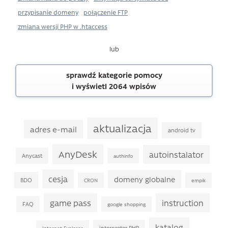
przypisanie domeny
połączenie FTP
zmiana wersji PHP w .htaccess
lub
sprawdź kategorie pomocy
i wyświetl 2064 wpisów
aktualizacja
adres e-mail
android tv
AnyDesk
autoinstalator
Anycast
authinfo
cesja
domeny globalne
BDO
CRON
empik
game pass
instruction
FAQ
google shopping
katalog
interpreter PHP
Internet Explorer