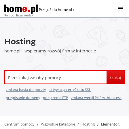
Przejdź do home.pl >
Pomoc i Baza wiedzy
Hosting
home.pl - wspieramy rozwój firm w internecie
Szukaj
zmiana hasła do poczty
aktywacja certyfikatu SSL
przypisanie domeny
połączenie FTP
zmiana wersji PHP w .htaccess
Centrum pomocy
/
Wszystkie kategorie
/
Hosting
/
Elementor: