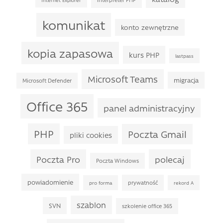
komunikat
konto zewnętrzne
kopia zapasowa
kurs PHP
lastpass
Microsoft Teams
migracja
Microsoft Defender
Office 365
panel administracyjny
PHP
Poczta Gmail
pliki cookies
Poczta Pro
polecaj
Poczta Windows
powiadomienie
prywatność
pro forma
rekord A
szablon
SVN
szkolenie office 365