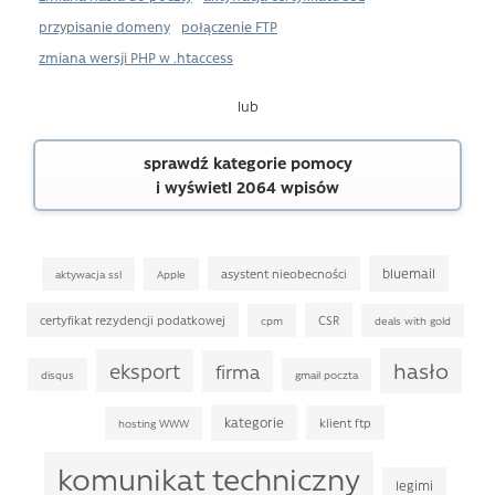
przypisanie domeny
połączenie FTP
zmiana wersji PHP w .htaccess
lub
sprawdź kategorie pomocy
i wyświetl 2064 wpisów
bluemail
asystent nieobecności
aktywacja ssl
Apple
certyfikat rezydencji podatkowej
CSR
cpm
deals with gold
hasło
eksport
firma
disqus
gmail poczta
kategorie
klient ftp
hosting WWW
komunikat techniczny
legimi