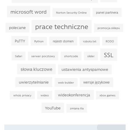
microsoft word
panel partnera
Norton Security Online
prace techniczne
polecane
promocja sklepu
PuTTY
rejestr domen
Python
robots.txt
RODO
SSL
Safari
serwer pocztowy
shortcode
slider
słowa kluczowe
ustawienia antyspamowe
uwierzytelnianie
wersje językowe
web builder
wideokonferencja
whois privacy
wideo
xbox games
YouTube
zmiana tła