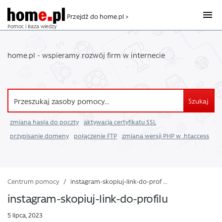
Przejdź do home.pl >
Pomoc i Baza wiedzy
home.pl - wspieramy rozwój firm w internecie
Szukaj
zmiana hasła do poczty
aktywacja certyfikatu SSL
przypisanie domeny
połączenie FTP
zmiana wersji PHP w .htaccess
Centrum pomocy
/
instagram-skopiuj-link-do-prof ...
instagram-skopiuj-link-do-profilu
5 lipca, 2023