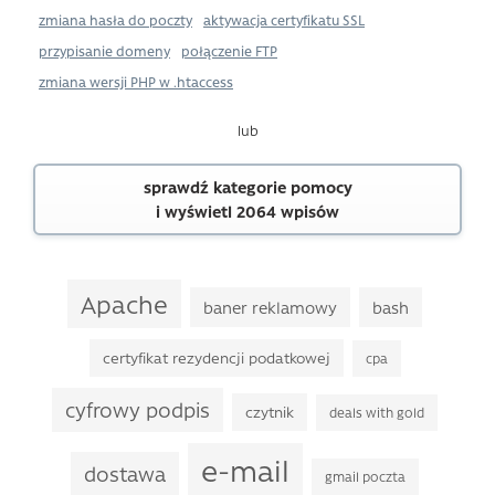
zmiana hasła do poczty
aktywacja certyfikatu SSL
przypisanie domeny
połączenie FTP
zmiana wersji PHP w .htaccess
lub
sprawdź kategorie pomocy
i wyświetl 2064 wpisów
Apache
baner reklamowy
bash
certyfikat rezydencji podatkowej
cpa
cyfrowy podpis
czytnik
deals with gold
e-mail
dostawa
gmail poczta