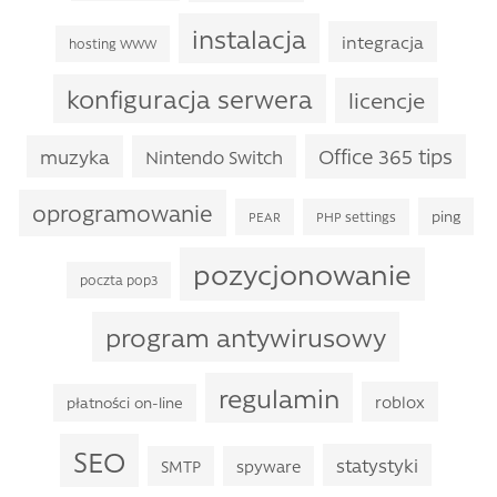
instalacja
integracja
hosting WWW
konfiguracja serwera
licencje
Office 365 tips
muzyka
Nintendo Switch
oprogramowanie
ping
PEAR
PHP settings
pozycjonowanie
poczta pop3
program antywirusowy
regulamin
roblox
płatności on-line
SEO
statystyki
SMTP
spyware