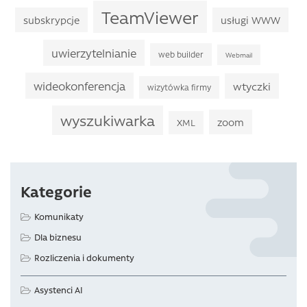
TeamViewer
subskrypcje
usługi WWW
uwierzytelnianie
web builder
Webmail
wideokonferencja
wtyczki
wizytówka firmy
wyszukiwarka
zoom
XML
Kategorie
Komunikaty
Dla biznesu
Rozliczenia i dokumenty
Asystenci AI