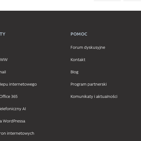
TY
POMOC
Forum dyskusyjne
 WWW
Kontakt
mail
Blog
klepu internetowego
Program partnerski
Office 365
Komunikaty i aktualności
elefoniczny AI
la WordPressa
tron internetowych