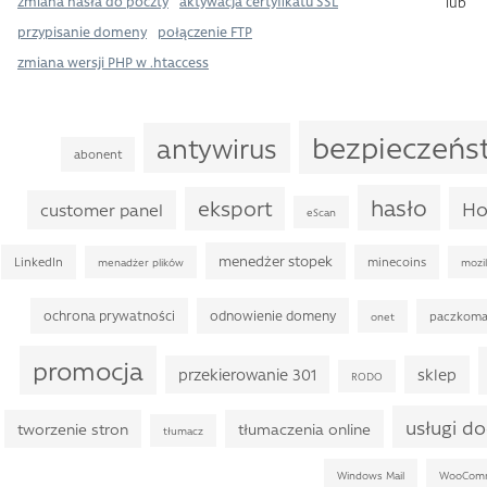
zmiana hasła do poczty
aktywacja certyfikatu SSL
lub
przypisanie domeny
połączenie FTP
zmiana wersji PHP w .htaccess
bezpieczeńs
antywirus
abonent
hasło
eksport
Ho
customer panel
eScan
menedżer stopek
LinkedIn
minecoins
menadżer plików
mozil
ochrona prywatności
odnowienie domeny
paczkoma
onet
promocja
przekierowanie 301
sklep
RODO
usługi d
tworzenie stron
tłumaczenia online
tłumacz
Windows Mail
WooCom