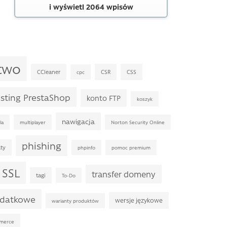
i wyświetl 2064 wpisów
two
CCleaner
CSR
CSS
cpc
sting PrestaShop
konto FTP
koszyk
nawigacja
la
multiplayer
Norton Security Online
phishing
ty
phpinfo
pomoc premium
SSL
transfer domeny
tagi
To-Do
odatkowe
wersje językowe
warianty produktów
merce