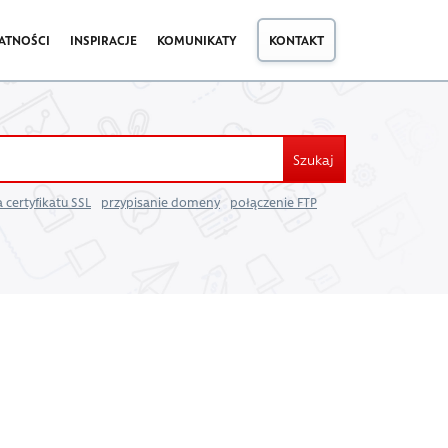
ATNOŚCI
INSPIRACJE
KOMUNIKATY
KONTAKT
Szukaj
 certyfikatu SSL
przypisanie domeny
połączenie FTP