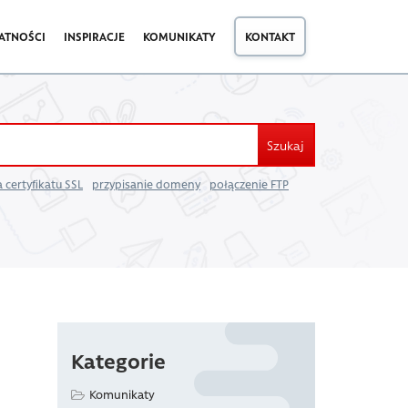
ATNOŚCI
INSPIRACJE
KOMUNIKATY
KONTAKT
Szukaj
 certyfikatu SSL
przypisanie domeny
połączenie FTP
Kategorie
Komunikaty