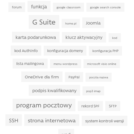
funkcja
forum
google classroom
google search console
G Suite
Joomla
home.pl
karta podarunkowa
klucz aktywacyjny
kod
kod AuthInfo
konfiguracja domeny
konfiguracja PHP
lista mailingowa
menu wordpress
microsoft visio online
OneDrive dla firm
PayPal
poczta nazwa
podpis kwalifikowany
pop3 imap
program pocztowy
rekord SPF
SFTP
SSH
strona internetowa
system kontroli wersji