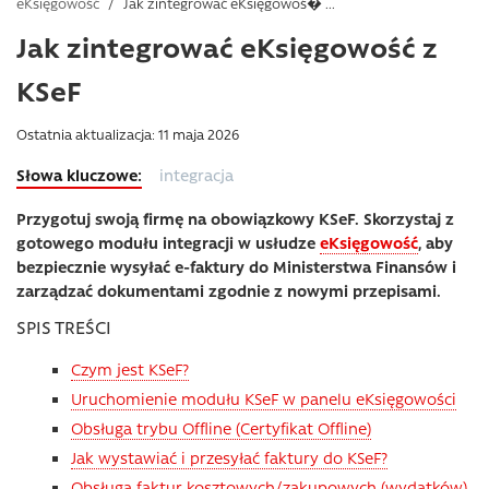
eKsięgowość
/
Jak zintegrować eKsięgowoś� ...
Jak zintegrować eKsięgowość z
KSeF
Ostatnia aktualizacja: 11 maja 2026
integracja
Przygotuj swoją firmę na obowiązkowy KSeF. Skorzystaj z
gotowego modułu integracji w usłudze
eKsięgowość
, aby
bezpiecznie wysyłać e-faktury do Ministerstwa Finansów i
zarządzać dokumentami zgodnie z nowymi przepisami.
SPIS TREŚCI
Czym jest KSeF?
Uruchomienie modułu KSeF w panelu eKsięgowości
Obsługa trybu Offline (Certyfikat Offline)
Jak wystawiać i przesyłać faktury do KSeF?
Obsługa faktur kosztowych/zakupowych (wydatków)