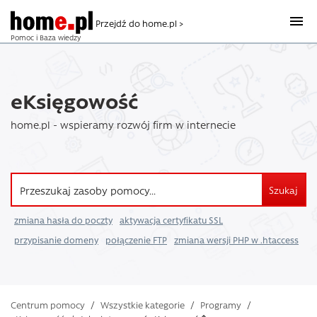
Przejdź do home.pl >
Pomoc i Baza wiedzy
eKsięgowość
home.pl - wspieramy rozwój firm w internecie
Szukaj
zmiana hasła do poczty
aktywacja certyfikatu SSL
przypisanie domeny
połączenie FTP
zmiana wersji PHP w .htaccess
Centrum pomocy
/
Wszystkie kategorie
/
Programy
/