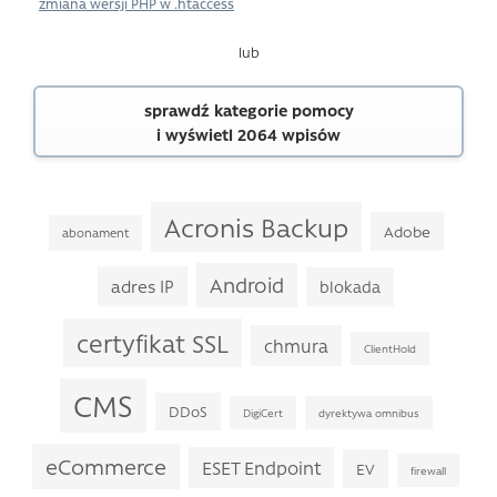
zmiana wersji PHP w .htaccess
lub
sprawdź kategorie pomocy
i wyświetl 2064 wpisów
Acronis Backup
Adobe
abonament
Android
adres IP
blokada
certyfikat SSL
chmura
ClientHold
CMS
DDoS
DigiCert
dyrektywa omnibus
eCommerce
ESET Endpoint
EV
firewall