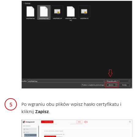
Po wgraniu obu plików wpisz hasło certyfikatu i
kliknij
Zapisz
.