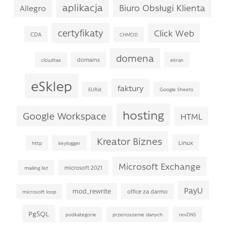
aplikacja
Biuro Obsługi Klienta
Allegro
certyfikaty
Click Web
CDA
CHMOD
domena
domains
cloudtax
ekran
eSklep
faktury
EURid
Google Sheets
hosting
Google Workspace
HTML
Kreator Biznes
Linux
http
keylogger
Microsoft Exchange
microsoft 2021
mailing list
PayU
mod_rewrite
office za darmo
microsoft loop
PgSQL
podkategorie
przenoszenie danych
revDNS