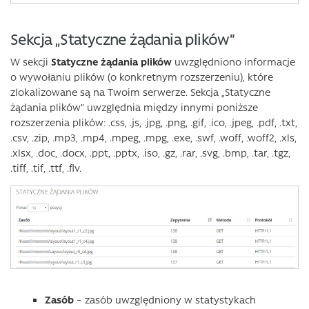
Sekcja „Statyczne żądania plików”
W sekcji
Statyczne żądania plików
uwzględniono informacje
o wywołaniu plików (o konkretnym rozszerzeniu), które
zlokalizowane są na Twoim serwerze. Sekcja „Statyczne
żądania plików” uwzględnia między innymi poniższe
rozszerzenia plików: .css, .js, .jpg, .png, .gif, .ico, .jpeg, .pdf, .txt,
.csv, .zip, .mp3, .mp4, .mpeg, .mpg, .exe, .swf, .woff, .woff2, .xls,
.xlsx, .doc, .docx, .ppt, .pptx, .iso, .gz, .rar, .svg, .bmp, .tar, .tgz,
.tiff, .tif, .ttf, .flv.
Zasób
– zasób uwzględniony w statystykach