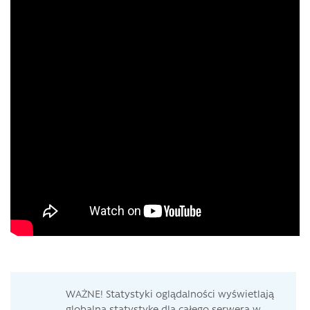
WAŻNE! Statystyki oglądalności wyświetlają
globalną statystykę dla całego serwera w