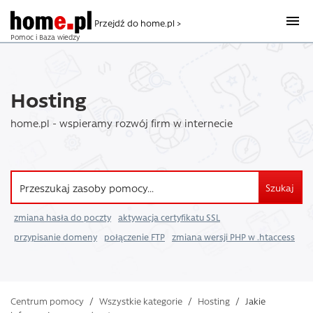
Przejdź do home.pl >
Pomoc i Baza wiedzy
Hosting
home.pl - wspieramy rozwój firm w internecie
Szukaj
zmiana hasła do poczty
aktywacja certyfikatu SSL
przypisanie domeny
połączenie FTP
zmiana wersji PHP w .htaccess
Centrum pomocy
/
Wszystkie kategorie
/
Hosting
/
Jakie