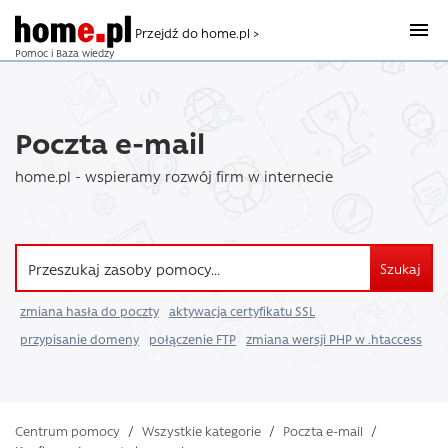
Przejdź do home.pl >
Pomoc i Baza wiedzy
Poczta e-mail
home.pl - wspieramy rozwój firm w internecie
Szukaj
zmiana hasła do poczty
aktywacja certyfikatu SSL
przypisanie domeny
połączenie FTP
zmiana wersji PHP w .htaccess
Centrum pomocy
/
Wszystkie kategorie
/
Poczta e-mail
/