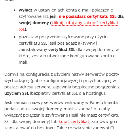
wyłącz
w ustawieniach konta e-mail połączenie
szyfrowane SSL
jeśli
nie posiadasz certyfikatu SSL
dla
swojej domeny (
kliknij tutaj aby zakupić certyfikat
SSL
),
pozostaw połączenie szyfrowane przy użyciu
certyfikatu SSL jeśli posiadasz aktywny i
zainstalowany
certyfikat SSL
dla swojej domeny, w
której zostało utworzone konfigurowane konto e-
mail.
Domyślna konfiguracja z użyciem nazwy serwerów poczty
wychodzącej (patrz konfiguracjawyżej) i przychodzącej w
postaci adresu serwera, zapewnia bezpieczne połączenie z
użyciem SSL
(bezpłatny certyfikat SSL dla hostingu).
Jeśli zamiast nazwy serwerów wskazany w Panelu klienta,
podasz adres swojej domeny, musisz zadbać o to aby
wyłączyć połączenie szyfrowane (jeśli nie masz certyfikatu
SSL dla swojej domeny) lub
kupić certyfikat
, zamówić go i
zainstalować na hostingu. Takie rozwiązanie zapewni Ci