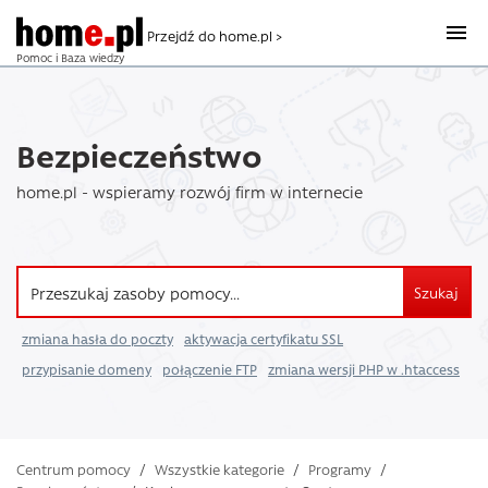
Przejdź do home.pl >
Pomoc i Baza wiedzy
Bezpieczeństwo
home.pl - wspieramy rozwój firm w internecie
Szukaj
zmiana hasła do poczty
aktywacja certyfikatu SSL
przypisanie domeny
połączenie FTP
zmiana wersji PHP w .htaccess
Centrum pomocy
/
Wszystkie kategorie
/
Programy
/