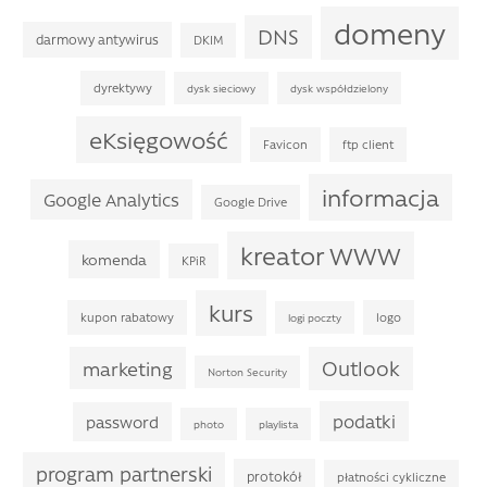
domeny
DNS
darmowy antywirus
DKIM
dyrektywy
dysk sieciowy
dysk współdzielony
eKsięgowość
Favicon
ftp client
informacja
Google Analytics
Google Drive
kreator WWW
komenda
KPiR
kurs
kupon rabatowy
logo
logi poczty
Outlook
marketing
Norton Security
podatki
password
photo
playlista
program partnerski
protokół
płatności cykliczne