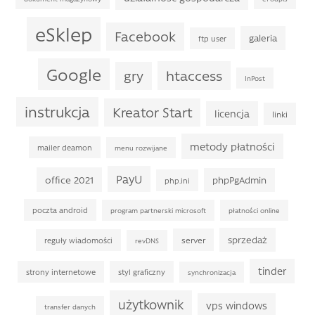
eSklep
Facebook
galeria
ftp user
Google
htaccess
gry
InPost
instrukcja
Kreator Start
licencja
linki
metody płatności
mailer deamon
menu rozwijane
PayU
office 2021
phpPgAdmin
php.ini
poczta android
program partnerski microsoft
płatności online
sprzedaż
server
reguły wiadomości
revDNS
tinder
strony internetowe
styl graficzny
synchronizacja
użytkownik
vps windows
transfer danych