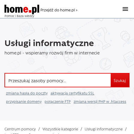
Przejdź do home.pl >
Pomoc i Baza wiedzy
Usługi informatyczne
home.pl - wspieramy rozwój firm w internecie
Szukaj
zmiana hasła do poczty
aktywacja certyfikatu SSL
przypisanie domeny
połączenie FTP
zmiana wersji PHP w .htaccess
Centrum pomocy
/
Wszystkie kategorie
/
Usługi informatyczne
/