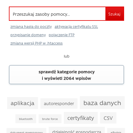
Szukaj
zmiana hasła do poczty
aktywacja certyfikatu SSL
przypisanie domeny
połączenie FTP
zmiana wersji PHP w .htaccess
lub
sprawdź kategorie pomocy
i wyświetl 2064 wpisów
baza danych
aplikacja
autoresponder
certyfikaty
CSV
bluetooth
brute force
działalność gospodarcza
dokument magazynowy
ePodpis