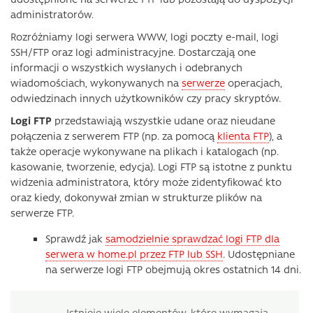
administratorów.
Rozróżniamy logi serwera WWW, logi poczty e-mail, logi
SSH/FTP oraz logi administracyjne. Dostarczają one
informacji o wszystkich wysłanych i odebranych
wiadomościach, wykonywanych na
serwerze
operacjach,
odwiedzinach innych użytkowników czy pracy skryptów.
Logi FTP
przedstawiają wszystkie udane oraz nieudane
połączenia z serwerem FTP (np. za pomocą
klienta FTP
), a
także operacje wykonywane na plikach i katalogach (np.
kasowanie, tworzenie, edycja). Logi FTP są istotne z punktu
widzenia administratora, który może zidentyfikować kto
oraz kiedy, dokonywał zmian w strukturze plików na
serwerze FTP.
Sprawdź jak
samodzielnie sprawdzać logi FTP dla
serwera w home.pl przez FTP lub SSH
. Udostępniane
na serwerze logi FTP obejmują okres ostatnich 14 dni.
Istnieje wiele elementów, które wymagają