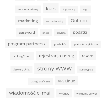
kurs
kupon rabatowy
logo
logi poczty
Outlook
marketing
Norton Security
podatki
password
photo
playlista
program partnerski
protokół
płatności cykliczne
rejestracja usług
rekord
rankingCoach
strony WWW
Serwery Unix
subskrypcja
VPS Linux
usługi graficzne
wiadomość e-mail
widget
wirtualny serwer