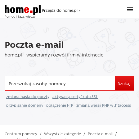
Przejdź do home.pl >
Pomoc i Baza wiedzy
Poczta e-mail
home.pl - wspieramy rozwój firm w internecie
Szukaj
zmiana hasła do poczty
aktywacja certyfikatu SSL
przypisanie domeny
połączenie FTP
zmiana wersji PHP w .htaccess
Centrum pomocy
/
Wszystkie kategorie
/
Poczta e-mail
/