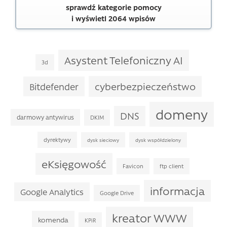
sprawdź kategorie pomocy
i wyświetl 2064 wpisów
Asystent Telefoniczny AI
3d
cyberbezpieczeństwo
Bitdefender
domeny
DNS
darmowy antywirus
DKIM
dyrektywy
dysk sieciowy
dysk współdzielony
eKsięgowość
Favicon
ftp client
informacja
Google Analytics
Google Drive
kreator WWW
komenda
KPiR