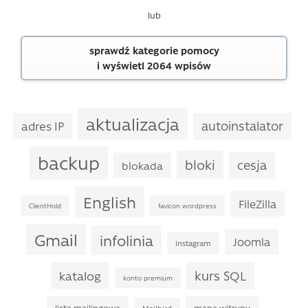
lub
sprawdź kategorie pomocy
i wyświetl 2064 wpisów
aktualizacja
autoinstalator
adres IP
backup
bloki
cesja
blokada
English
FileZilla
ClientHold
favicon wordpress
Gmail
infolinia
Joomla
instagram
kurs SQL
katalog
konto premium
lista mailingowa
mapa witryny