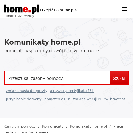
Przejdź do home.pl >
Pomoc i Baza wiedzy
Komunikaty home.pl
home.pl - wspieramy rozwój firm w internecie
Szukaj
zmiana hasła do poczty
aktywacja certyfikatu SSL
przypisanie domeny
połączenie FTP
zmiana wersji PHP w .htaccess
Centrum pomocy
/
Komunikaty
/
Komunikaty home.pl
/
Prace
techniczne w Naukowej i ...