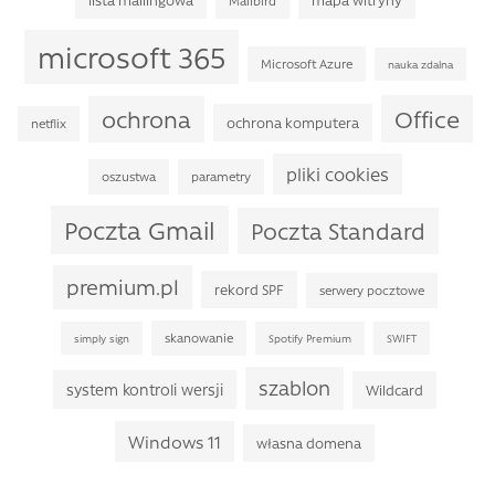
Mailbird
microsoft 365
Microsoft Azure
nauka zdalna
Office
ochrona
ochrona komputera
netflix
pliki cookies
oszustwa
parametry
Poczta Gmail
Poczta Standard
premium.pl
rekord SPF
serwery pocztowe
skanowanie
simply sign
Spotify Premium
SWIFT
szablon
system kontroli wersji
Wildcard
Windows 11
własna domena