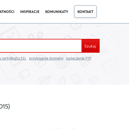
ATNOŚCI
INSPIRACJE
KOMUNIKATY
KONTAKT
Szukaj
 certyfikatu SSL
przypisanie domeny
połączenie FTP
015)