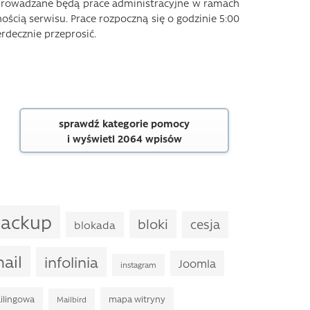
zeprowadzane będą prace administracyjne w ramach
ścią serwisu. Prace rozpoczną się o godzinie 5:00
rdecznie przeprosić.
sprawdź kategorie pomocy
i wyświetl 2064 wpisów
ackup
bloki
cesja
blokada
ail
infolinia
Joomla
instagram
ailingowa
mapa witryny
Mailbird