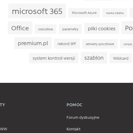
microsoft 365
Microsoft Azure
nauka zdalna
Po
Office
pliki cookies
oszustwa
parametry
premium.pl
rekord SPF
serwery pocztowe
simply 
szablon
system kontroli wersji
Wildcard
TY
POMOC
Forum dyskusyjne
 WWW
Kontakt