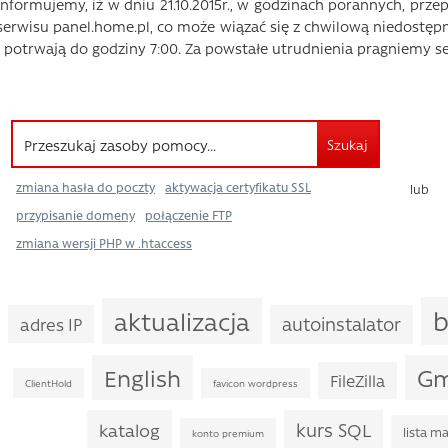
Informujemy, iż w dniu 21.10.2015r., w godzinach porannych, pr
serwisu panel.home.pl, co może wiązać się z chwilową niedostępno
i potrwają do godziny 7:00. Za powstałe utrudnienia pragniemy se
Szukaj
zmiana hasła do poczty
aktywacja certyfikatu SSL
lub
przypisanie domeny
połączenie FTP
zmiana wersji PHP w .htaccess
b
aktualizacja
autoinstalator
adres IP
English
Gm
FileZilla
ClientHold
favicon wordpress
kurs SQL
katalog
lista m
konto premium