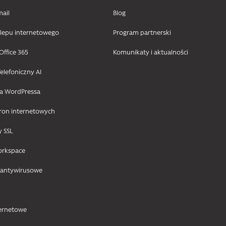
mail
Blog
klepu internetowego
Program partnerski
Office 365
Komunikaty i aktualności
elefoniczny AI
la WordPressa
tron internetowych
y SSL
orkspace
 antywirusowe
ternetowe