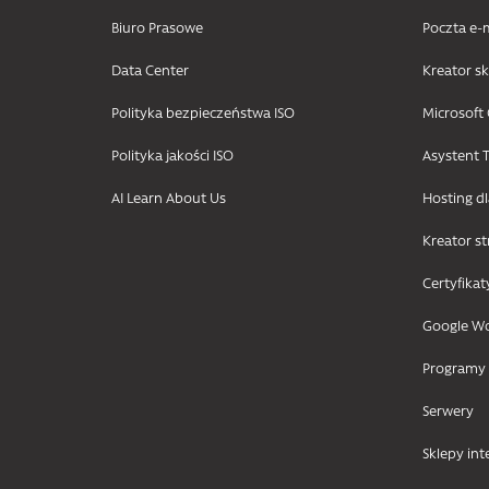
Biuro Prasowe
Poczta e-
Data Center
Kreator s
Polityka bezpieczeństwa ISO
Microsoft 
Polityka jakości ISO
Asystent T
AI Learn About Us
Hosting d
Kreator s
Certyfikat
Google W
Programy
Serwery
Sklepy in