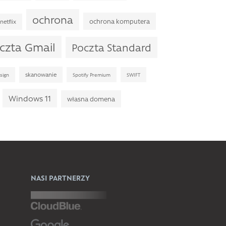
ochrona
ochrona komputera
netflix
czta Gmail
Poczta Standard
skanowanie
sign
Spotify Premium
SWIFT
Windows 11
własna domena
NASI PARTNERZY