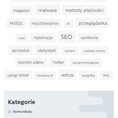
malware
metody płatności
magazyn
przeglądarka
MSSQL
myLittleAdmin
PC
SEO
rejestracja
spotkania
rabat
sprzedaż
statystyki
system
szablon strony
transfer plików
Twitter
usługi hostingowe
wirus
usługi WWW
wysyłka
XML
Windows 8
Kategorie
Komunikaty