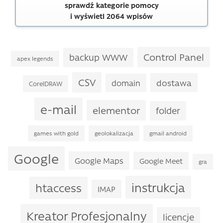
sprawdź kategorie pomocy
i wyświetl 2064 wpisów
Control Panel
backup WWW
apex legends
CSV
dostawa
domain
CorelDRAW
e-mail
elementor
folder
games with gold
geolokalizacja
gmail android
Google
Google Maps
Google Meet
gra
instrukcja
htaccess
IMAP
Kreator Profesjonalny
licencje