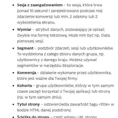
Sesja z zaangażowaniem
– to sesja, która trwa
ponad 10 sekund i zarejestrowano podczas niej
zdarzenie konwersji lub min. 2 odsłony lub 2
wyświetlenia ekranu.
Wymiar
– atrybut danych, pozwalający je opisać.
Zwykle ma formę tekstową. Może nim być np. Data
pierwszej sesji.
Segment
– podzbiór zdarzeń, sesji lub użytkowników.
To wydzielona z całego zbioru danych grupa, np.
użytkownicy z danego kraju. Możesz używać
segmentów w narzędziu Eksploracje.
Konwersja
– działanie wykonane przez użytkownika,
które jest ważne dla Twojej firmy.
Kohorta
– grupa użytkowników, którzy w tym samym
czasie zaczęli korzystać z Twojej aplikacji lub strony
(np. w tym samym dniu).
Tytuł strony
– odzwierciedla zawartość tagu <title> w
kodzie HTML danej podstrony.
Ścieżka do strony
– część adresu URL strony