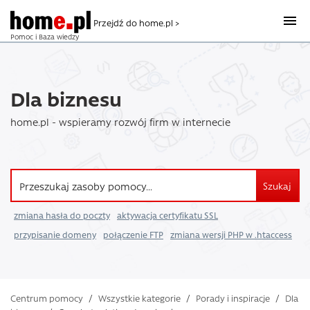
Przejdź do home.pl >
Pomoc i Baza wiedzy
Dla biznesu
home.pl - wspieramy rozwój firm w internecie
Szukaj
zmiana hasła do poczty
aktywacja certyfikatu SSL
przypisanie domeny
połączenie FTP
zmiana wersji PHP w .htaccess
Centrum pomocy
/
Wszystkie kategorie
/
Porady i inspiracje
/
Dla