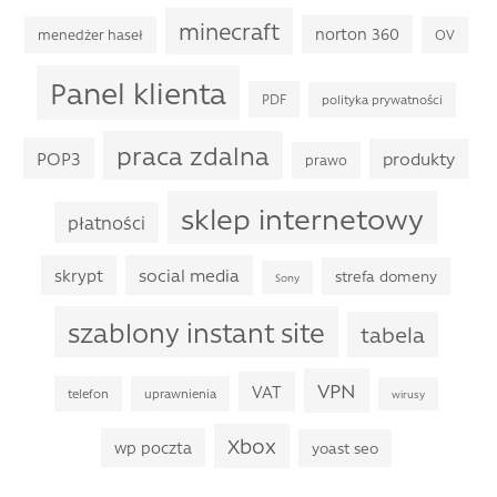
minecraft
norton 360
menedżer haseł
OV
Panel klienta
PDF
polityka prywatności
praca zdalna
POP3
produkty
prawo
sklep internetowy
płatności
skrypt
social media
strefa domeny
Sony
szablony instant site
tabela
VPN
VAT
telefon
uprawnienia
wirusy
Xbox
wp poczta
yoast seo