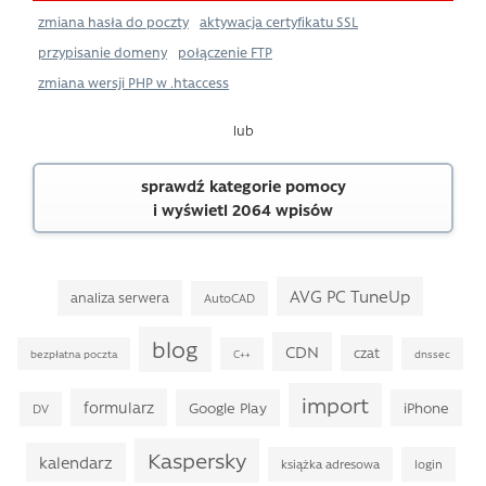
zmiana hasła do poczty
aktywacja certyfikatu SSL
przypisanie domeny
połączenie FTP
zmiana wersji PHP w .htaccess
lub
sprawdź kategorie pomocy
i wyświetl 2064 wpisów
AVG PC TuneUp
analiza serwera
AutoCAD
blog
CDN
czat
bezpłatna poczta
C++
dnssec
import
formularz
Google Play
iPhone
DV
Kaspersky
kalendarz
książka adresowa
login