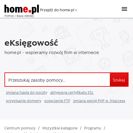
Przejdź do home.pl >
Pomoc i Baza wiedzy
eKsięgowość
home.pl - wspieramy rozwój firm w internecie
Szukaj
zmiana hasła do poczty
aktywacja certyfikatu SSL
przypisanie domeny
połączenie FTP
zmiana wersji PHP w .htaccess
Centrum pomocy
/
Wszystkie kategorie
/
Programy
/