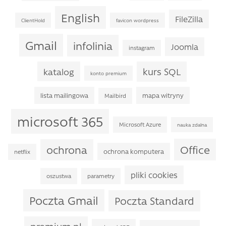
English
FileZilla
ClientHold
favicon wordpress
Gmail
infolinia
Joomla
instagram
kurs SQL
katalog
konto premium
lista mailingowa
mapa witryny
Mailbird
microsoft 365
Microsoft Azure
nauka zdalna
Office
ochrona
ochrona komputera
netflix
pliki cookies
oszustwa
parametry
Poczta Gmail
Poczta Standard