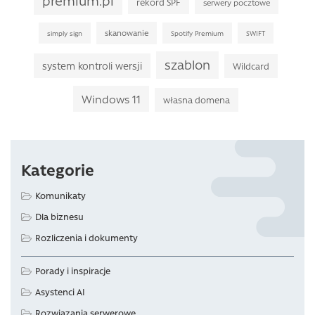
premium.pl
rekord SPF
serwery pocztowe
skanowanie
simply sign
Spotify Premium
SWIFT
szablon
system kontroli wersji
Wildcard
Windows 11
własna domena
Kategorie
Komunikaty
Dla biznesu
Rozliczenia i dokumenty
Porady i inspiracje
Asystenci AI
Rozwiązania serwerowe