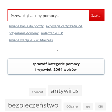
Szukaj
zmiana hasła do poczty
aktywacja certyfikatu SSL
przypisanie domeny
połączenie FTP
zmiana wersji PHP w .htaccess
lub
sprawdź kategorie pomocy
i wyświetl 2064 wpisów
antywirus
abonent
bezpieczeństwo
CCleaner
CSR
cpc