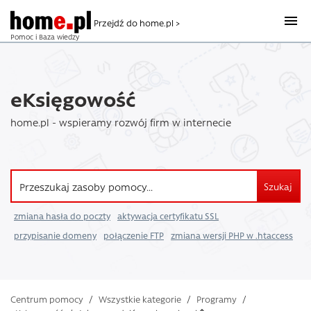
Przejdź do home.pl >
Pomoc i Baza wiedzy
eKsięgowość
home.pl - wspieramy rozwój firm w internecie
Szukaj
zmiana hasła do poczty
aktywacja certyfikatu SSL
przypisanie domeny
połączenie FTP
zmiana wersji PHP w .htaccess
Centrum pomocy
/
Wszystkie kategorie
/
Programy
/