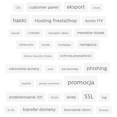
eksport
customer panel
CSS
eScan
hasło
Hosting PrestaShop
konto FTP
menedżer stopek
LinkedIn
koszyk
menadżer plików
nawigacja
minecoins
mozilla
multiplayer
ochrona prywatności
Norton Security Online
phishing
odnowienie domeny
paczkomaty
onet
promocja
phpinfo
pomoc premium
SSL
przekierowanie 301
sklep
tagi
RODO
transfer domeny
tworzenie stron
To-Do
tłumacz