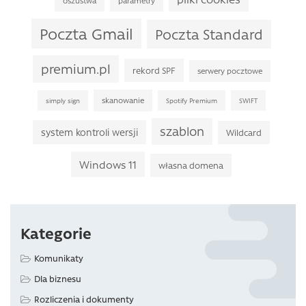
oszustwa
parametry
Poczta Gmail
Poczta Standard
premium.pl
rekord SPF
serwery pocztowe
skanowanie
simply sign
Spotify Premium
SWIFT
szablon
system kontroli wersji
Wildcard
Windows 11
własna domena
Kategorie
Komunikaty
Dla biznesu
Rozliczenia i dokumenty