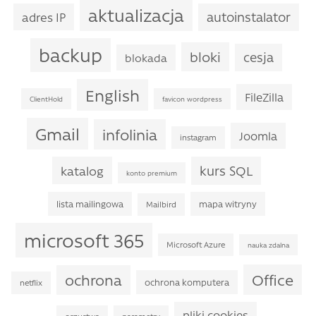
aktualizacja
autoinstalator
adres IP
backup
bloki
cesja
blokada
English
FileZilla
ClientHold
favicon wordpress
Gmail
infolinia
Joomla
instagram
kurs SQL
katalog
konto premium
lista mailingowa
mapa witryny
Mailbird
microsoft 365
Microsoft Azure
nauka zdalna
Office
ochrona
ochrona komputera
netflix
pliki cookies