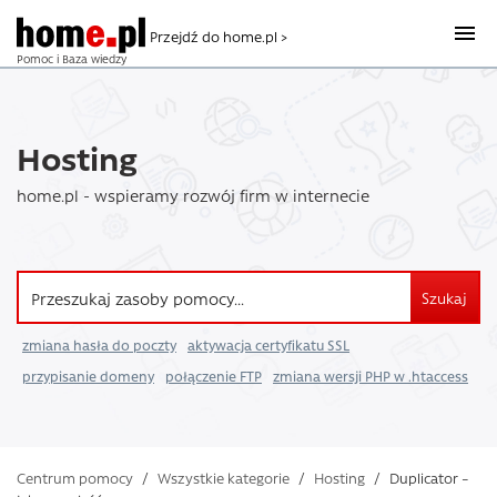
Przejdź do home.pl >
Pomoc i Baza wiedzy
Hosting
home.pl - wspieramy rozwój firm w internecie
Szukaj
zmiana hasła do poczty
aktywacja certyfikatu SSL
przypisanie domeny
połączenie FTP
zmiana wersji PHP w .htaccess
Centrum pomocy
/
Wszystkie kategorie
/
Hosting
/
Duplicator –