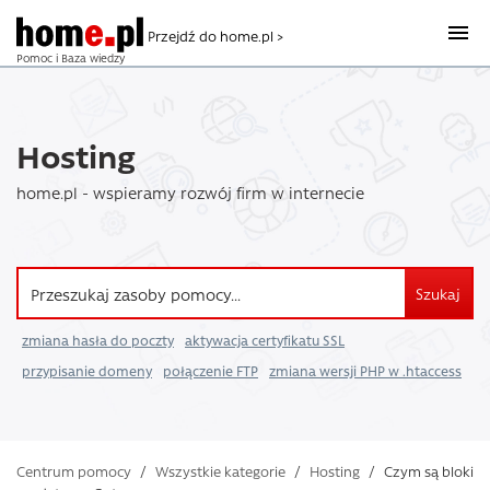
Przejdź do home.pl >
Pomoc i Baza wiedzy
Hosting
home.pl - wspieramy rozwój firm w internecie
Szukaj
zmiana hasła do poczty
aktywacja certyfikatu SSL
przypisanie domeny
połączenie FTP
zmiana wersji PHP w .htaccess
Centrum pomocy
/
Wszystkie kategorie
/
Hosting
/
Czym są bloki