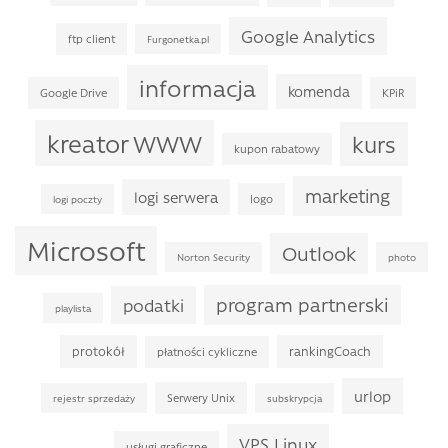
Google Analytics
ftp client
Furgonetka.pl
informacja
komenda
Google Drive
KPiR
kreator WWW
kurs
kupon rabatowy
marketing
logi serwera
logo
logi poczty
Microsoft
Outlook
Norton Security
photo
program partnerski
podatki
playlista
protokół
rankingCoach
płatności cykliczne
urlop
Serwery Unix
rejestr sprzedaży
subskrypcja
VPS Linux
usługi graficzne