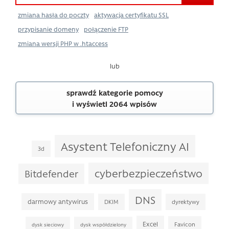
zmiana hasła do poczty
aktywacja certyfikatu SSL
przypisanie domeny
połączenie FTP
zmiana wersji PHP w .htaccess
lub
sprawdź kategorie pomocy
i wyświetl 2064 wpisów
Asystent Telefoniczny AI
3d
cyberbezpieczeństwo
Bitdefender
DNS
darmowy antywirus
DKIM
dyrektywy
Excel
Favicon
dysk sieciowy
dysk współdzielony