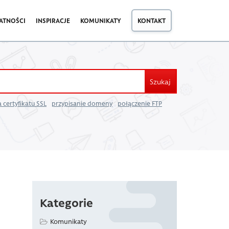
ATNOŚCI
INSPIRACJE
KOMUNIKATY
KONTAKT
Szukaj
 certyfikatu SSL
przypisanie domeny
połączenie FTP
Kategorie
Komunikaty