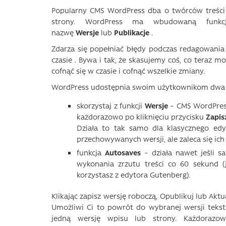
Popularny CMS WordPress dba o twórców treści
strony. WordPress ma wbudowaną funkc
nazwę
Wersje
lub
Publikacje
.
Zdarza się popełniać błędy podczas redagowania t
czasie . Bywa i tak, że skasujemy coś, co teraz 
cofnąć się w czasie i cofnąć wszelkie zmiany.
WordPress udostępnia swoim użytkownikom dwa rod
skorzystaj z funkcji
Wersje
– CMS WordPress
każdorazowo po kliknięciu przycisku
Zapis
Działa to tak samo dla klasycznego edy
przechowywanych wersji, ale zaleca się ich
funkcja
Autosaves
– działa nawet jeśli 
wykonania zrzutu treści co 60 sekund (j
korzystasz z edytora Gutenberg).
Klikając zapisz wersję roboczą, Opublikuj lub Ak
Umożliwi Ci to powrót do wybranej wersji tekst
jedną wersję wpisu lub strony. Każdorazow