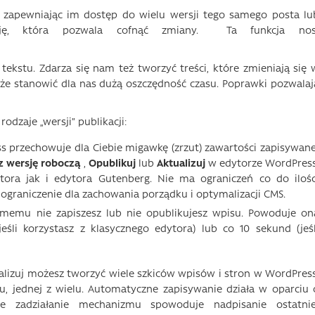
 zapewniając im dostęp do wielu wersji tego samego posta lu
ję, która pozwala cofnąć zmiany. Ta funkcja nos
ekstu. Zdarza się nam też tworzyć treści, które zmieniają się 
może stanowić dla nas dużą oszczędność czasu. Poprawki pozwalaj
zaje „wersji” publikacji:
 przechowuje dla Ciebie migawkę (zrzut) zawartości zapisywane
z wersję roboczą
,
Opublikuj
lub
Aktualizuj
w edytorze WordPress
tora jak i edytora Gutenberg. Nie ma ograniczeń co do ilośc
 ograniczenie dla zachowania porządku i optymalizacji CMS.
samemu nie zapiszesz lub nie opublikujesz wpisu. Powoduje on
eśli korzystasz z klasycznego edytora) lub co 10 sekund (jeśl
tualizuj możesz tworzyć wiele szkiców wpisów i stron w WordPress
u, jednej z wielu. Automatyczne zapisywanie działa w oparciu 
e zadziałanie mechanizmu spowoduje nadpisanie ostatnie