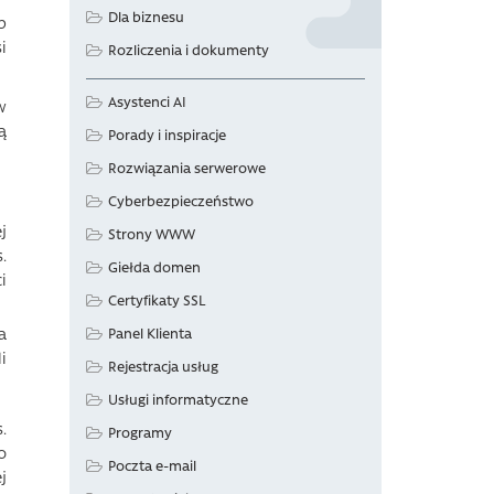
Dla biznesu
b
i
Rozliczenia i dokumenty
Asystenci AI
w
ą
Porady i inspiracje
Rozwiązania serwerowe
Cyberbezpieczeństwo
j
Strony WWW
.
Giełda domen
i
Certyfikaty SSL
a
Panel Klienta
i
Rejestracja usług
Usługi informatyczne
.
Programy
o
Poczta e-mail
j