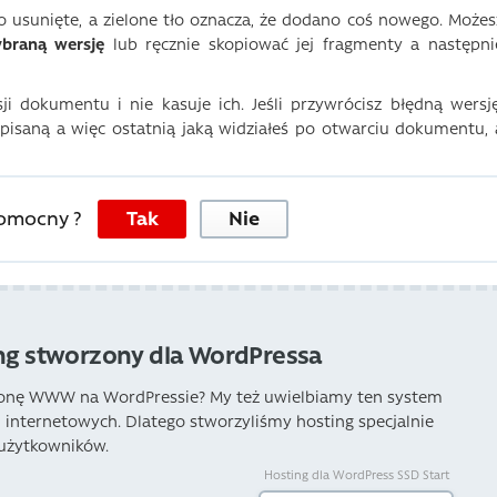
ło usunięte, a zielone tło oznacza, że ​​dodano coś nowego. Możes
braną wersję
lub ręcznie skopiować jej fragmenty a następni
i dokumentu i nie kasuje ich. Jeśli przywrócisz błędną wersję
isaną a więc ostatnią jaką widziałeś po otwarciu dokumentu, 
pomocny ?
Tak
Nie
ng stworzony dla WordPressa
ronę WWW na WordPressie? My też uwielbiamy ten system
n internetowych. Dlatego stworzyliśmy hosting specjalnie
 użytkowników.
Hosting dla WordPress SSD Start