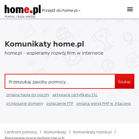
Przejdź do home.pl >
Pomoc i Baza wiedzy
Komunikaty home.pl
home.pl - wspieramy rozwój firm w internecie
Szukaj
zmiana hasła do poczty
aktywacja certyfikatu SSL
przypisanie domeny
połączenie FTP
zmiana wersji PHP w .htaccess
Centrum pomocy
/
Komunikaty
/
Komunikaty home.pl
/
Planowane prace techniczne w h ...