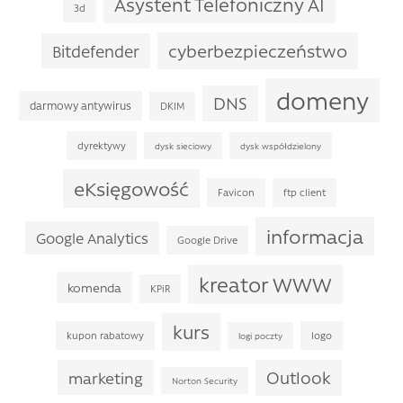
Asystent Telefoniczny AI
3d
cyberbezpieczeństwo
Bitdefender
domeny
DNS
darmowy antywirus
DKIM
dyrektywy
dysk sieciowy
dysk współdzielony
eKsięgowość
Favicon
ftp client
informacja
Google Analytics
Google Drive
kreator WWW
komenda
KPiR
kurs
kupon rabatowy
logo
logi poczty
Outlook
marketing
Norton Security