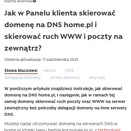
klienta skierowa� ...
Jak w Panelu klienta skierować
domenę na DNS home.pl i
skierować ruch WWW i poczty na
zewnątrz?
Ostatnia aktualizacja: 17 października 2025
rekord
DNS
delegacja domeny
strefa domeny
Anycast
W poniższym artykule znajdziesz instrukcje, jak skierować
domenę na DNS home.pl, i następnie, jak w ramach tej
samej domeny skierować ruch poczty oraz WWW na serwer
zewnętrzny bez potrzeby delegacji domeny na inne serwery
DNS.
Możesz nadal utrzymywać domenę na serwerach DNS w
home.pl (dzięki temu będzie korzystała m.in. z
technologii