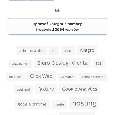
lub
sprawdź kategorie pomocy
i wyświetl 2064 wpisów
Allegro
administrator
alias
AI
Biuro Obsługi Klienta
BOK
bazy danych
Click Web
błąd 404
Comarch
domain transfer
faktury
Google Analytics
eset nod
hosting
google chrome
gsuite