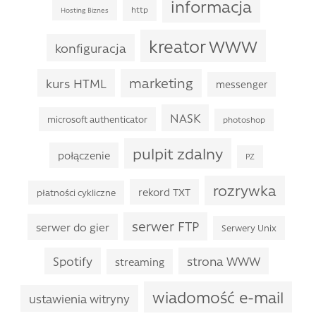
informacja
http
Hosting Biznes
kreator WWW
konfiguracja
marketing
kurs HTML
messenger
NASK
microsoft authenticator
photoshop
pulpit zdalny
połączenie
PZ
rozrywka
rekord TXT
płatności cykliczne
serwer FTP
serwer do gier
Serwery Unix
Spotify
strona WWW
streaming
wiadomość e-mail
ustawienia witryny