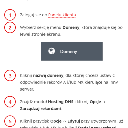
Zaloguj się do
Panelu klienta
.
Wybierz sekcję menu
Domeny
, która znajduje się po
lewej stronie ekranu.
Kliknij
nazwę domeny
, dla której chcesz ustawić
odpowiednie rekordy A i/lub MX kierujące na inny
serwer.
Znajdź moduł
Hosting DNS
i kliknij
Opcje
->
Zarządzaj rekordami
.
Kliknij przycisk
Opcje
->
Edytuj
przy utworzonym już
rekordzie A lub MX lub kliknij
Dodaj nowy rekord
,