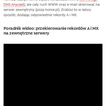
DNS Anycast
), ale cały ruch WWW oraz e-mail skierować na
serwer zewnętrzny (poza home.pl). Zrobisz to w łatwy
sposób, dodając odpowiednie rekordy A i MX.
Poradnik wideo: przekierowanie rekordów A i MX
na zewnętrzne serwery