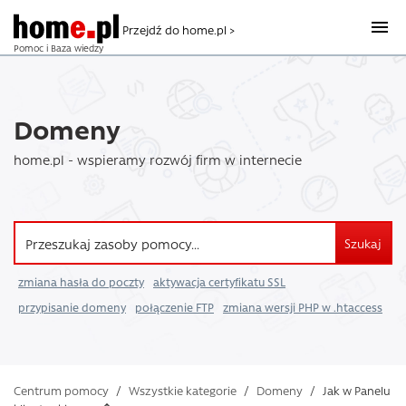
Przejdź do home.pl >
Pomoc i Baza wiedzy
Domeny
home.pl - wspieramy rozwój firm w internecie
Szukaj
zmiana hasła do poczty
aktywacja certyfikatu SSL
przypisanie domeny
połączenie FTP
zmiana wersji PHP w .htaccess
Centrum pomocy
/
Wszystkie kategorie
/
Domeny
/
Jak w Panelu