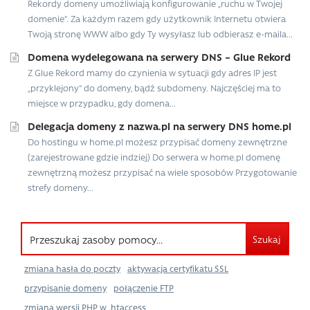
Rekordy domeny umożliwiają konfigurowanie „ruchu w Twojej
domenie”. Za każdym razem gdy użytkownik Internetu otwiera
Twoją stronę WWW albo gdy Ty wysyłasz lub odbierasz e-maila...
Domena wydelegowana na serwery DNS – Glue Rekord
Z Glue Rekord mamy do czynienia w sytuacji gdy adres IP jest
„przyklejony” do domeny, bądź subdomeny. Najczęściej ma to
miejsce w przypadku, gdy domena...
Delegacja domeny z nazwa.pl na serwery DNS home.pl
Do hostingu w home.pl możesz przypisać domeny zewnętrzne
(zarejestrowane gdzie indziej) Do serwera w home.pl domenę
zewnętrzną możesz przypisać na wiele sposobów Przygotowanie
strefy domeny...
Szukaj
zmiana hasła do poczty
aktywacja certyfikatu SSL
przypisanie domeny
połączenie FTP
zmiana wersji PHP w .htaccess