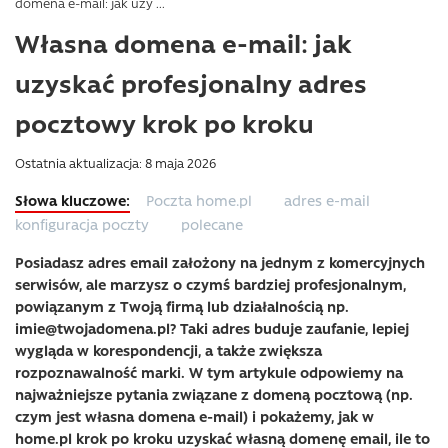
domena e-mail: jak uzy ...
Własna domena e-mail: jak
uzyskać profesjonalny adres
pocztowy krok po kroku
Ostatnia aktualizacja: 8 maja 2026
Poczta home.pl
adres e-mail
konfiguracja poczty
polecane
Posiadasz adres email założony na jednym z komercyjnych
serwisów, ale marzysz o czymś bardziej profesjonalnym,
powiązanym z Twoją firmą lub działalnością np.
imie@twojadomena.pl? Taki adres buduje zaufanie, lepiej
wygląda w korespondencji, a także zwiększa
rozpoznawalność marki. W tym artykule odpowiemy na
najważniejsze pytania związane z domeną pocztową (np.
czym jest własna domena e-mail) i pokażemy, jak w
home.pl krok po kroku uzyskać własną domenę email, ile to