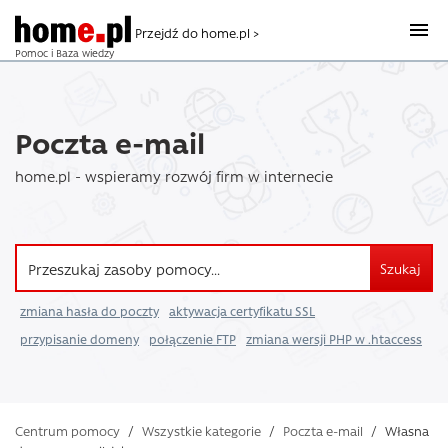
Przejdź do home.pl >
Pomoc i Baza wiedzy
Poczta e-mail
home.pl - wspieramy rozwój firm w internecie
Szukaj
zmiana hasła do poczty
aktywacja certyfikatu SSL
przypisanie domeny
połączenie FTP
zmiana wersji PHP w .htaccess
Centrum pomocy
/
Wszystkie kategorie
/
Poczta e-mail
/
Własna