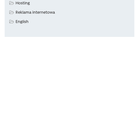
Hosting
Reklama internetowa
English
How can I manually restore a backup?
Secure mail? Fast website? Always online? Check our offer:
servers, domains, SSL certificates, antivirus software...
Szczegóły