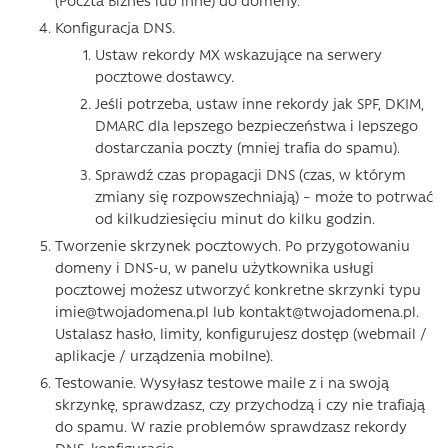
(Poczta Biznes lub inne) do domeny.
Konfiguracja DNS.
Ustaw rekordy MX wskazujące na serwery
pocztowe dostawcy.
Jeśli potrzeba, ustaw inne rekordy jak SPF, DKIM,
DMARC dla lepszego bezpieczeństwa i lepszego
dostarczania poczty (mniej trafia do spamu).
Sprawdź czas propagacji DNS (czas, w którym
zmiany się rozpowszechniają) – może to potrwać
od kilkudziesięciu minut do kilku godzin.
Tworzenie skrzynek pocztowych. Po przygotowaniu
domeny i DNS-u, w panelu użytkownika usługi
pocztowej możesz utworzyć konkretne skrzynki typu
imie@twojadomena.pl lub kontakt@twojadomena.pl.
Ustalasz hasło, limity, konfigurujesz dostęp (webmail /
aplikacje / urządzenia mobilne).
Testowanie. Wysyłasz testowe maile z i na swoją
skrzynkę, sprawdzasz, czy przychodzą i czy nie trafiają
do spamu. W razie problemów sprawdzasz rekordy