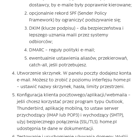
dostawcy, by e-maile były poprawnie kierowane;
opcjonalnie rekord SPF (Sender Policy
Framework) by ograniczyć podszywanie się;
DKIM (klucze podpisu) – dla bezpieczeństwa i
lepszego uznania maili przez systemy
odbiorców;
DMARC – reguły polityki e-mail;
ewentualnie ustawienia aliasów, przekierowań,
catch-all, jeśli potrzebujesz.
Utworzenie skrzynek. W panelu poczty dodajesz konta
e-mail. Możesz to zrobić z poziomu interfejsu home.pl
– ustawić nazwy skrzynek, hasła, limity przestrzeni.
Konfiguracja klienta pocztowego/aplikacji/webmaila –
jeśli chcesz korzystać przez program typu Outlook,
Thunderbird, aplikację mobilną, to ustaw serwer
przychodzący (IMAP lub POP3) i wychodzący (SMTP),
użyj bezpiecznego połączenia (SSL/TLS). home.pl
udostępnia te dane w dokumentacji.
Testowanie i uruchomienie używania domeny. Wyślij