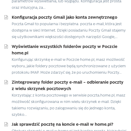
parametrów wyświetlania, lub wyglądu. Konfiguracja jest prosta
oraz intuicyjna, za...
Konfiguracja poczty Gmail jako konta zewnętrznego
Poczta Gmail to popularna i bezpłatna poczta e-mail, która jest
dostępna w sieci Internet. Dzięki posiadaniu Poczty Gmail stajemy
się użytkownikami większości dostępnych narzędzi Google,...
Wyświetlanie wszystkich folderów poczty w Poczcie
home.pl
Konfigurując skrzynkę e-mail w Poczcie home.pl, masz możliwość
wyboru, jakie foldery pocztowe będą synchronizowane z użyciem
protokołu IMAP. Może zdarzyć się, że po uruchomieniu Poczty...
Zintegrowany folder poczty e-mail – odbieranie poczty
z wielu skrzynek pocztowych
Korzystając z konta pocztowego w serwisie poczta.home.pl, masz
możliwość skonfigurowana w nim wielu skrzynek e-mail. Dzięki
takiemu rozwiązaniu, po zalogowaniu się do jednego konta,
szybko...
Jak sprawdzić pocztę na koncie e-mail w home.pl?
Obsługa skrzynki e-mail w home.pl jest bardzo prosta. Najszybciej