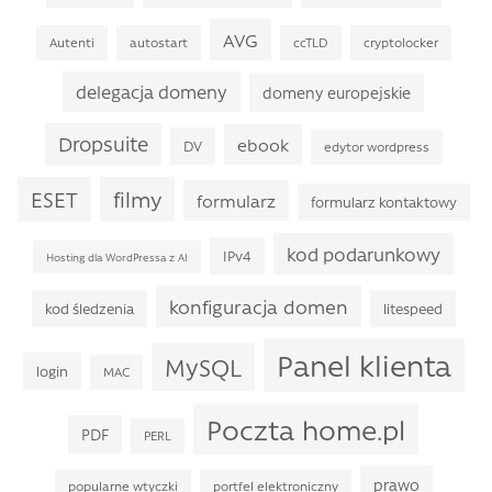
AVG
Autenti
autostart
ccTLD
cryptolocker
delegacja domeny
domeny europejskie
Dropsuite
ebook
DV
edytor wordpress
filmy
ESET
formularz
formularz kontaktowy
kod podarunkowy
IPv4
Hosting dla WordPressa z AI
konfiguracja domen
kod śledzenia
litespeed
Panel klienta
MySQL
login
MAC
Poczta home.pl
PDF
PERL
prawo
popularne wtyczki
portfel elektroniczny