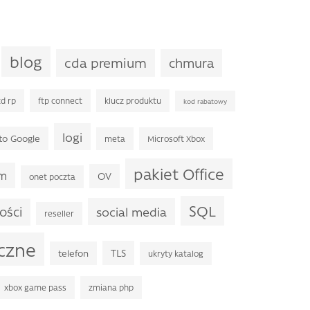
blog
cda premium
chmura
d rp
ftp connect
klucz produktu
kod rabatowy
logi
to Google
meta
Microsoft Xbox
pakiet Office
rm
OV
onet poczta
SQL
ości
social media
reseller
iczne
TLS
telefon
ukryty katalog
xbox game pass
zmiana php