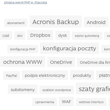
zmiana wersji PHP w .htaccess
Acronis Backup
Android
abonament
Dropbox
dysk
czat
divi
edytor gutenberg
ez
konfiguracja poczty
konfiguracja PHP
kon
ochrona WWW
OneDrive
OneDrive dla fi
produkty
płatn
podpis elektroniczny
PayPal
szaty graf
subdomeny
szablon wordpress
WAF
uprawnienia
webmail interface