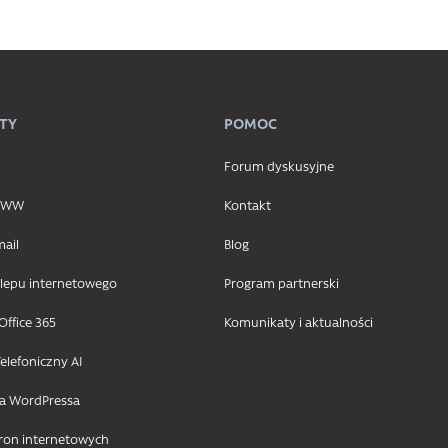
TY
POMOC
Forum dyskusyjne
 WWW
Kontakt
mail
Blog
klepu internetowego
Program partnerski
Office 365
Komunikaty i aktualności
elefoniczny AI
la WordPressa
tron internetowych