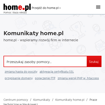
Przejdź do home.pl >
Pomoc i Baza wiedzy
Komunikaty home.pl
home.pl - wspieramy rozwój firm w internecie
Szukaj
zmiana hasła do poczty
aktywacja certyfikatu SSL
przypisanie domeny
połączenie FTP
zmiana wersji PHP w .htaccess
Centrum pomocy
/
Komunikaty
/
Komunikaty home.pl
/
Prace
techniczne w Naukowej i ...