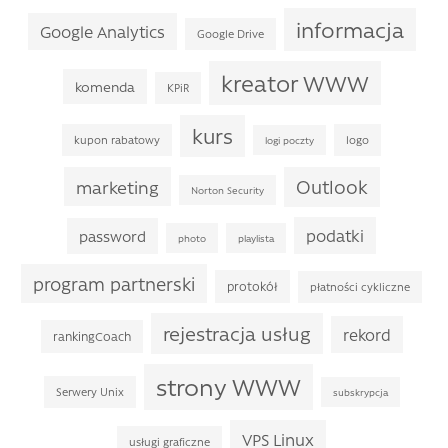
informacja
Google Analytics
Google Drive
kreator WWW
komenda
KPiR
kurs
kupon rabatowy
logo
logi poczty
Outlook
marketing
Norton Security
podatki
password
photo
playlista
program partnerski
protokół
płatności cykliczne
rejestracja usług
rekord
rankingCoach
strony WWW
Serwery Unix
subskrypcja
VPS Linux
usługi graficzne