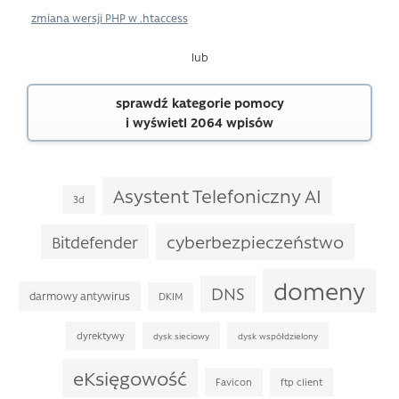
zmiana wersji PHP w .htaccess
lub
sprawdź kategorie pomocy
i wyświetl 2064 wpisów
Asystent Telefoniczny AI
3d
cyberbezpieczeństwo
Bitdefender
domeny
DNS
darmowy antywirus
DKIM
dyrektywy
dysk sieciowy
dysk współdzielony
eKsięgowość
Favicon
ftp client