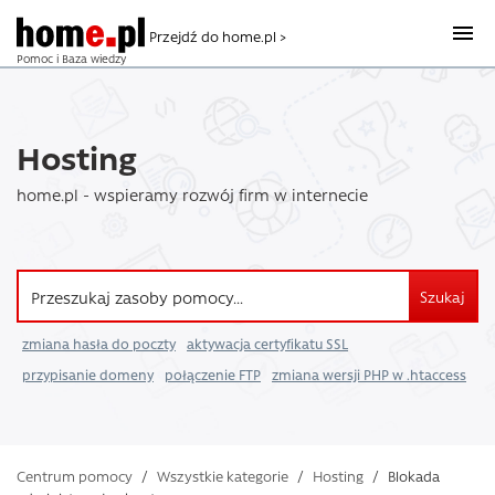
Przejdź do home.pl >
Pomoc i Baza wiedzy
Hosting
home.pl - wspieramy rozwój firm w internecie
Szukaj
zmiana hasła do poczty
aktywacja certyfikatu SSL
przypisanie domeny
połączenie FTP
zmiana wersji PHP w .htaccess
Centrum pomocy
/
Wszystkie kategorie
/
Hosting
/
Blokada