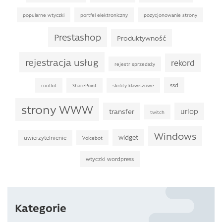
popularne wtyczki
portfel elektroniczny
pozycjonowanie strony
Prestashop
Produktywność
rejestracja usług
rekord
rejestr sprzedaży
ssd
rootkit
SharePoint
skróty klawiszowe
strony WWW
transfer
urlop
twitch
Windows
widget
uwierzytelnienie
Voicebot
wtyczki wordpress
Kategorie