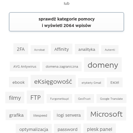
lub
sprawdź kategorie pomocy
i wyświetl 2064 wpisów
2FA
Affinity
analityka
Acrobat
Autenti
domeny
AVG Antywirus
domena zagraniczna
eKsięgowość
ebook
Excel
etykiety Gmail
FTP
filmy
Furgonetka.pl
GeoTrust
Google Translate
Microsoft
grafika
logi serwera
litespeed
plesk panel
optymalizacja
password